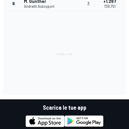
M. Gunther
+1.267
6
3
Andretti Autosport
1'39.751
Scarica le tue app