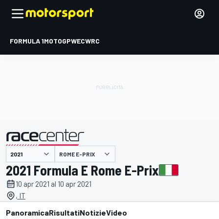
FORMULA 1
MOTOGP
WEC
WRC
ROME E-PRIX
presentato da
2021 Formula E Rome E-Prix
10 apr 2021 al 10 apr 2021
, IT
Panoramica
Risultati
Notizie
Video