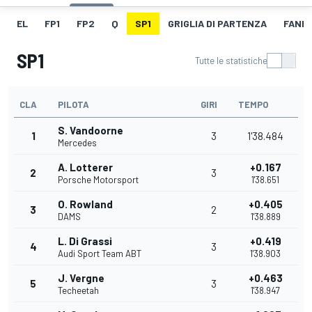
EL
FP1
FP2
Q
SP1
GRIGLIA DI PARTENZA
FANB
SP1
Tutte le statistiche
CLA
PILOTA
GIRI
TEMPO
S. Vandoorne
1
3
1'38.484
Mercedes
A. Lotterer
+0.167
2
3
Porsche Motorsport
1'38.651
O. Rowland
+0.405
3
2
DAMS
1'38.889
L. Di Grassi
+0.419
4
3
Audi Sport Team ABT
1'38.903
J. Vergne
+0.463
5
3
Techeetah
1'38.947