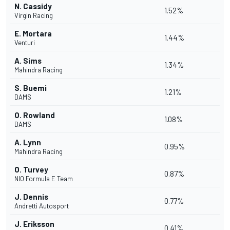
N. Cassidy
1.52%
Virgin Racing
E. Mortara
1.44%
Venturi
A. Sims
1.34%
Mahindra Racing
S. Buemi
1.21%
DAMS
O. Rowland
1.08%
DAMS
A. Lynn
0.95%
Mahindra Racing
O. Turvey
0.87%
NIO Formula E Team
J. Dennis
0.77%
Andretti Autosport
J. Eriksson
0.41%