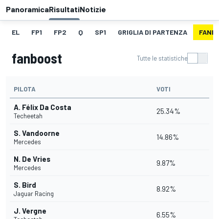
Panoramica
Risultati
Notizie
EL
FP1
FP2
Q
SP1
GRIGLIA DI PARTENZA
FANB
fanboost
Tutte le statistiche
PILOTA
VOTI
A. Félix Da Costa
25.34%
Techeetah
S. Vandoorne
14.86%
Mercedes
N. De Vries
9.87%
Mercedes
S. Bird
8.92%
Jaguar Racing
J. Vergne
6.55%