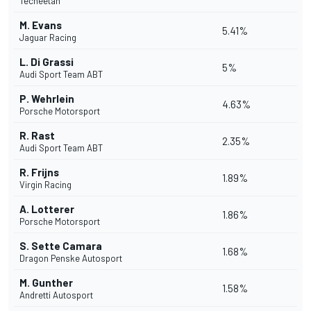
Techeetah
M. Evans
5.41%
Jaguar Racing
L. Di Grassi
5%
Audi Sport Team ABT
P. Wehrlein
4.63%
Porsche Motorsport
R. Rast
2.35%
Audi Sport Team ABT
R. Frijns
1.89%
Virgin Racing
A. Lotterer
1.86%
Porsche Motorsport
S. Sette Camara
1.68%
Dragon Penske Autosport
M. Gunther
1.58%
Andretti Autosport