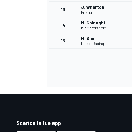
J. Wharton
13
Prema
M. Colnaghi
14
MP Motorsport
M. Shin
15
Hitech Racing
Scarica le tue app