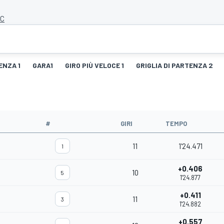
MC
ENZA 1
GARA1
GIRO PIÙ VELOCE 1
GRIGLIA DI PARTENZA 2
#
GIRI
TEMPO
11
1'24.471
1
+0.406
10
5
1'24.877
+0.411
11
3
1'24.882
+0.557