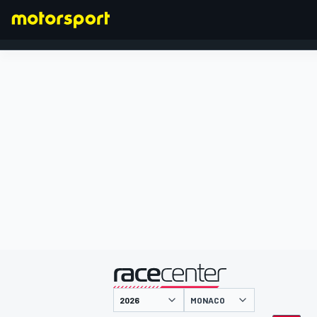
FORMULA 1
presentato da
MONACO