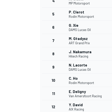
4
MP Motorsport
P. Clerot
5
Rodin Motorsport
G. Xie
6
DAMS Lucas Oil
M. Gładysz
7
ART Grand Prix
J. Nakamura
8
Hitech Racing
N. Lacorte
9
DAMS Lucas Oil
C. Ho
10
Rodin Motorsport
E. Deligny
11
Van Amersfoort Racing
Y. David
MONOPOSTO
12
AIX Racing