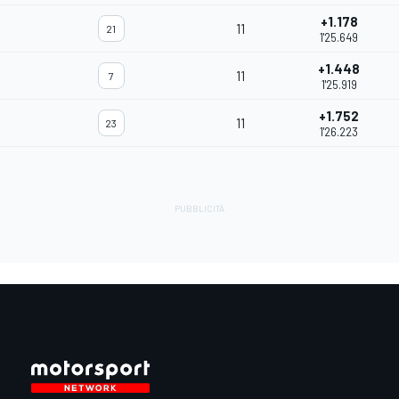
+1.178
11
21
1'25.649
+1.448
11
7
1'25.919
+1.752
11
23
1'26.223