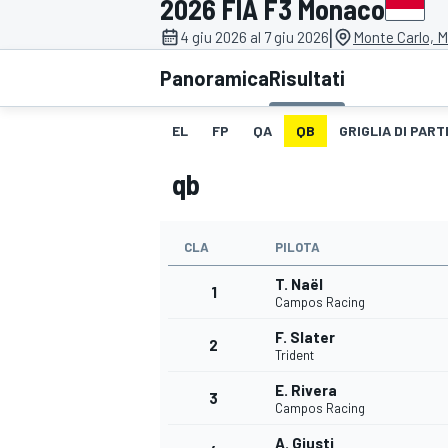
2026 FIA F3 Monaco
MOTOGP
WEC
|
4 giu 2026 al 7 giu 2026
Monte Carlo, 
Panoramica
Risultati
EL
FP
QA
QB
GRIGLIA DI PART
qb
CLA
PILOTA
WRC
T. Naël
1
Campos Racing
F. Slater
2
Trident
E. Rivera
3
Campos Racing
A. Giusti