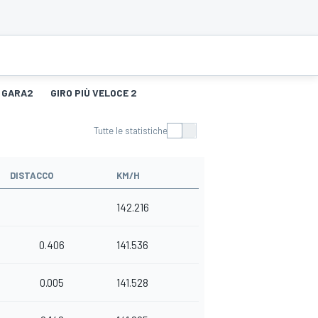
GARA2
GIRO PIÙ VELOCE 2
Tutte le statistiche
DISTACCO
KM/H
142.216
0.406
141.536
0.005
141.528