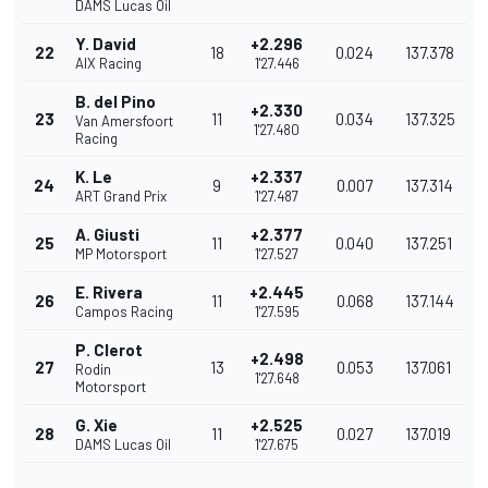
DAMS Lucas Oil
Y. David
+2.296
22
18
0.024
137.378
AIX Racing
1'27.446
B. del Pino
+2.330
23
11
0.034
137.325
Van Amersfoort
1'27.480
Racing
K. Le
+2.337
24
9
0.007
137.314
ART Grand Prix
1'27.487
A. Giusti
+2.377
25
11
0.040
137.251
MP Motorsport
1'27.527
E. Rivera
+2.445
26
11
0.068
137.144
Campos Racing
1'27.595
P. Clerot
+2.498
27
13
0.053
137.061
Rodin
1'27.648
Motorsport
G. Xie
+2.525
28
11
0.027
137.019
DAMS Lucas Oil
1'27.675