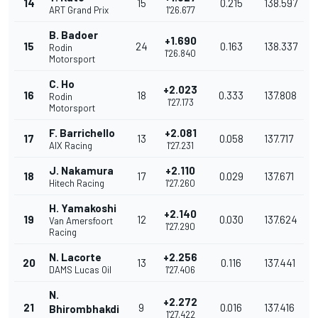
14
15
0.215
138.597
ART Grand Prix
1'26.677
B. Badoer
+1.690
15
24
0.163
138.337
Rodin
1'26.840
Motorsport
C. Ho
+2.023
16
18
0.333
137.808
Rodin
1'27.173
Motorsport
F. Barrichello
+2.081
17
13
0.058
137.717
AIX Racing
1'27.231
J. Nakamura
+2.110
18
17
0.029
137.671
Hitech Racing
1'27.260
H. Yamakoshi
+2.140
19
12
0.030
137.624
Van Amersfoort
1'27.290
Racing
N. Lacorte
+2.256
20
13
0.116
137.441
DAMS Lucas Oil
1'27.406
N.
+2.272
21
9
0.016
137.416
Bhirombhakdi
1'27.422