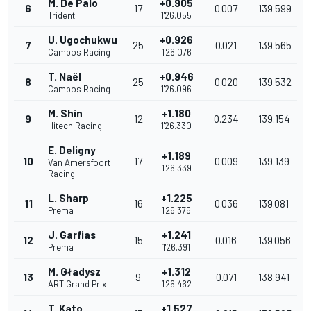
M. De Palo
+0.905
6
17
0.007
139.599
Trident
1'26.055
U. Ugochukwu
+0.926
7
25
0.021
139.565
Campos Racing
1'26.076
T. Naël
+0.946
8
25
0.020
139.532
Campos Racing
1'26.096
M. Shin
+1.180
9
12
0.234
139.154
Hitech Racing
1'26.330
E. Deligny
+1.189
10
17
0.009
139.139
Van Amersfoort
1'26.339
Racing
L. Sharp
+1.225
11
16
0.036
139.081
Prema
1'26.375
J. Garfias
+1.241
12
15
0.016
139.056
Prema
1'26.391
M. Gładysz
+1.312
13
9
0.071
138.941
ART Grand Prix
1'26.462
T. Kato
+1.527