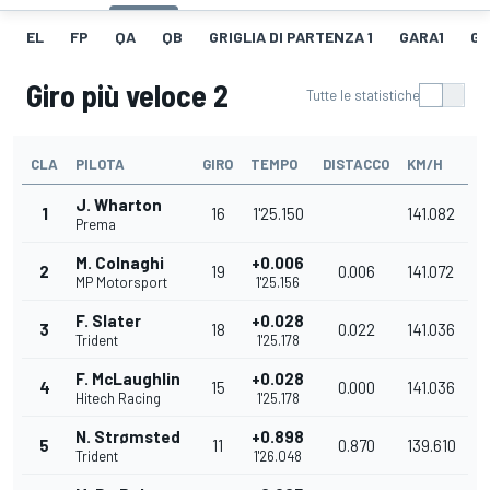
EL
FP
QA
QB
GRIGLIA DI PARTENZA 1
GARA1
GI
Giro più veloce 2
Tutte le statistiche
CLA
PILOTA
GIRO
TEMPO
DISTACCO
KM/H
J. Wharton
1
16
1'25.150
141.082
Prema
M. Colnaghi
+0.006
2
19
0.006
141.072
MP Motorsport
1'25.156
F. Slater
+0.028
3
18
0.022
141.036
Trident
1'25.178
F. McLaughlin
+0.028
4
15
0.000
141.036
Hitech Racing
1'25.178
N. Strømsted
+0.898
5
11
0.870
139.610
Trident
1'26.048