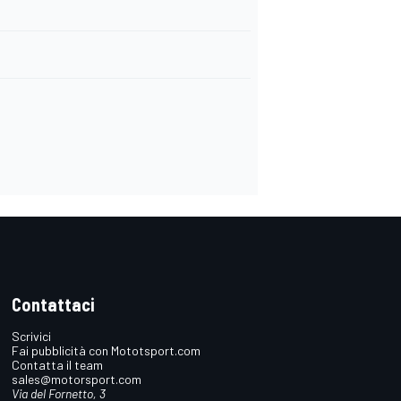
Contattaci
Scrivici
Fai pubblicità con Mototsport.com
Contatta il team
sales@motorsport.com
Via del Fornetto, 3