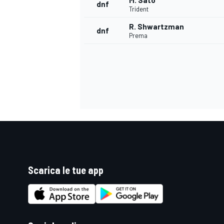
M. Sato
dnf
Trident
R. Shwartzman
dnf
Prema
Scarica le tue app
ENDURANCE/GT