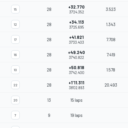
+32.770
28
3.523
15
37'24.352
+34.113
28
1.343
12
37'25.695
+41.821
28
7.708
17
37'33.403
+49.240
28
7.419
16
37'40.822
+50.818
28
1.578
10
37'42.400
+1'11.311
28
20.493
22
38'02.893
13
15 laps
20
9
19 laps
7