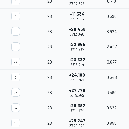
28
0.718
3
37'02.526
+11.534
28
0.590
4
37'03.116
+20.458
28
8.924
9
37'12.040
+22.955
28
2.497
1
37'14.537
+23.632
28
0.677
24
37'15.214
+24.180
28
0.548
8
37'15.762
+27.770
28
3.590
25
37'19.352
+28.392
28
0.622
14
37'19.974
+29.247
28
0.855
11
37'20.829