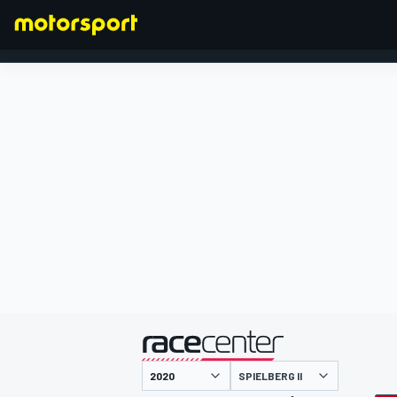
FORMULA 1
presentato da
SPIELBERG II