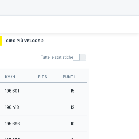
GIRO PIÙ VELOCE 2
Tutte le statistiche
KM/H
PITS
PUNTI
196.601
15
196.418
12
195.696
10