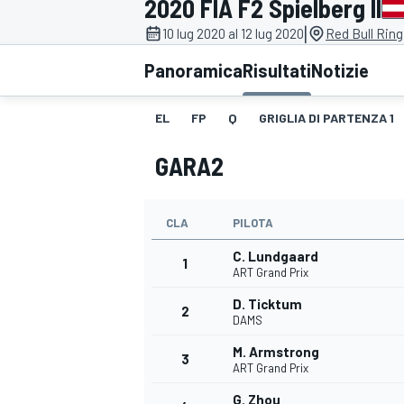
2020 FIA F2 Spielberg II
MOTOGP
WEC
|
10 lug 2020 al 12 lug 2020
Red Bull Ring
Panoramica
Risultati
Notizie
EL
FP
Q
GRIGLIA DI PARTENZA 1
GARA2
CLA
PILOTA
WRC
C. Lundgaard
1
ART Grand Prix
D. Ticktum
2
DAMS
M. Armstrong
3
ART Grand Prix
G. Zhou