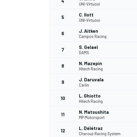
4
UNI-Virtuosi
C. Ilott
5
UNI-Virtuosi
J. Aitken
6
Campos Racing
S. Gelael
7
DAMS
N. Mazepin
8
Hitech Racing
J. Daruvala
9
Carlin
L. Ghiotto
10
Hitech Racing
N. Matsushita
11
MP Motorsport
L. Délétraz
MONOPOSTO
12
Charouz Racing System