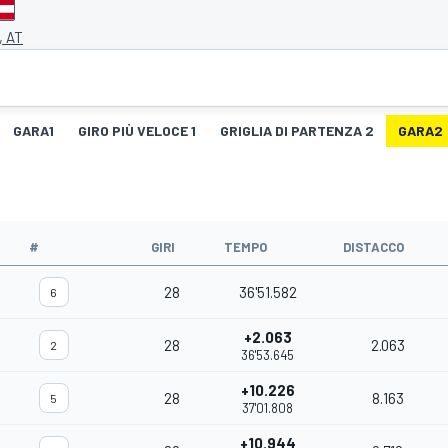
, AT
GARA1
GIRO PIÙ VELOCE 1
GRIGLIA DI PARTENZA 2
GARA2
#
GIRI
TEMPO
DISTACCO
28
36'51.582
6
+2.063
28
2.063
2
36'53.645
+10.226
28
8.163
5
37'01.808
+10.944