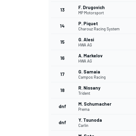
F. Drugovich
13
MP Motorsport
P. Piquet
14
Charouz Racing System
G. Alesi
15
HWA AG
A. Markelov
16
HWA AG
G. Samaia
17
Campos Racing
R. Nissany
18
Trident
M. Schumacher
dnf
Prema
Y. Tsunoda
dnf
Carlin