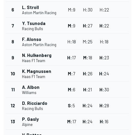
L. Stroll
6
M
:
9
H
:
30
H
:
22
Aston Martin Racing
Y. Tsunoda
7
M
:
9
H
:
27
H
:
22
Racing Bulls
F. Alonso
8
H
:
18
M
:
25
H
:
18
Aston Martin Racing
N. Hulkenberg
9
H
:
17
M
:
18
H
:
23
Haas F1 Team
K. Magnussen
10
M
:
7
H
:
26
H
:
24
Haas F1 Team
A. Albon
11
M
:
6
H
:
21
H
:
30
Williams
D. Ricciardo
12
S
:
5
H
:
24
H
:
28
Racing Bulls
P. Gasly
13
M
:
17
H
:
24
H
:
16
Alpine