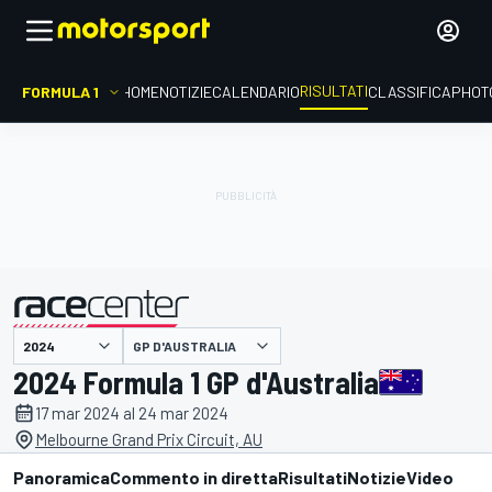
RISULTATI
FORMULA 1
HOME
NOTIZIE
CALENDARIO
CLASSIFICA
PHOT
GP D'AUSTRALIA
presentato da
2024 Formula 1 GP d'Australia
17 mar 2024 al 24 mar 2024
Melbourne Grand Prix Circuit, AU
Panoramica
Commento in diretta
Risultati
Notizie
Video