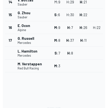
V. Bottas
14
M
:
9
H
:
29
H
:
21
Sauber
G. Zhou
15
S
:
6
H
:
30
H
:
22
Sauber
E. Ocon
16
M
:
9
H
:
7
H
:
26
H
:
22
Alpine
G. Russell
17
M
:
8
H
:
37
H
:
11
Mercedes
L. Hamilton
S
:
7
H
:
8
Mercedes
M. Verstappen
M
:
3
Red Bull Racing