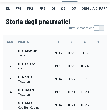
EL
FP1
FP2
FP3
Q1
Q2
Q3
GRIGLIA DI PART
Storia degli pneumatici
Tutte le statistiche
CLA
PILOTA
1
2
3
4
C. Sainz Jr.
1
M
:
16
H
:
25
H
:
17
Ferrari
C. Leclerc
2
M
:
9
H
:
25
H
:
24
Ferrari
L. Norris
3
M
:
14
H
:
27
H
:
19
McLaren
O. Piastri
4
M
:
9
H
:
31
H
:
20
McLaren
S. Perez
5
M
:
14
H
:
21
H
:
23
Red Bull Racing