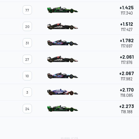
+1.425
77
1'17.340
+1.512
20
1'17.427
+1.782
31
1'17.697
+2.061
27
1'17.976
+2.067
10
1'17.982
+2.170
3
1'18.085
+2.273
24
1'18.188