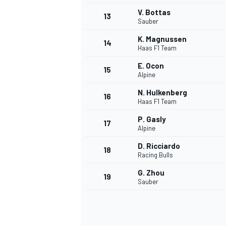
V. Bottas
13
Sauber
K. Magnussen
14
Haas F1 Team
E. Ocon
15
Alpine
N. Hulkenberg
16
Haas F1 Team
P. Gasly
17
Alpine
D. Ricciardo
18
Racing Bulls
G. Zhou
19
Sauber