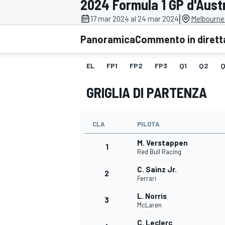
2024 Formula 1 GP d'Austr
MOTOGP
WEC
|
17 mar 2024 al 24 mar 2024
Melbourne 
Panoramica
Commento in dirett
EL
FP1
FP2
FP3
Q1
Q2
Q
GRIGLIA DI PARTENZA
CLA
PILOTA
WRC
M. Verstappen
1
Red Bull Racing
C. Sainz Jr.
2
Ferrari
L. Norris
3
McLaren
C. Leclerc