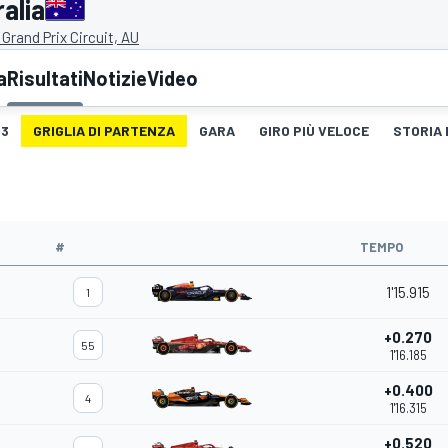
alia
Grand Prix Circuit, AU
a
Risultati
Notizie
Video
3
GRIGLIA DI PARTENZA
GARA
GIRO PIÙ VELOCE
STORIA 
#
TEMPO
1'15.915
1
+0.270
55
1'16.185
+0.400
4
1'16.315
+0.520