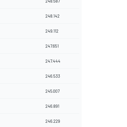
248.587
248.142
249.112
247.651
247.444
246.533
245.007
246.891
246.229