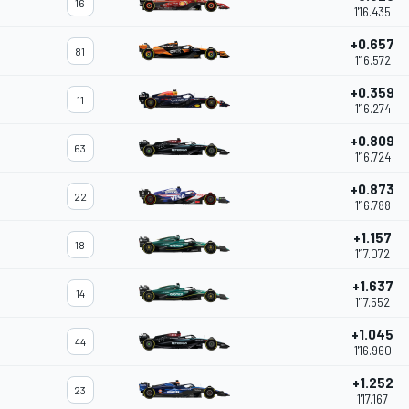
16
1'16.435
+0.657
81
1'16.572
+0.359
11
1'16.274
+0.809
63
1'16.724
+0.873
22
1'16.788
+1.157
18
1'17.072
+1.637
14
1'17.552
+1.045
44
1'16.960
+1.252
23
1'17.167