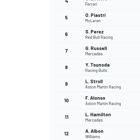
4
Ferrari
O. Piastri
5
McLaren
S. Perez
6
Red Bull Racing
G. Russell
7
Mercedes
Y. Tsunoda
8
Racing Bulls
L. Stroll
9
Aston Martin Racing
F. Alonso
10
Aston Martin Racing
L. Hamilton
11
Mercedes
A. Albon
MONOPOSTO
12
Williams