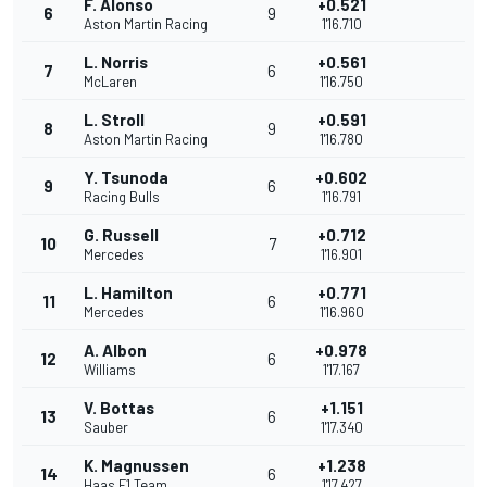
F. Alonso
+0.521
6
9
Aston Martin Racing
1'16.710
L. Norris
+0.561
7
6
McLaren
1'16.750
L. Stroll
+0.591
8
9
Aston Martin Racing
1'16.780
Y. Tsunoda
+0.602
9
6
Racing Bulls
1'16.791
G. Russell
+0.712
10
7
Mercedes
1'16.901
L. Hamilton
+0.771
11
6
Mercedes
1'16.960
A. Albon
+0.978
12
6
Williams
1'17.167
V. Bottas
+1.151
13
6
Sauber
1'17.340
K. Magnussen
+1.238
14
6
Haas F1 Team
1'17.427