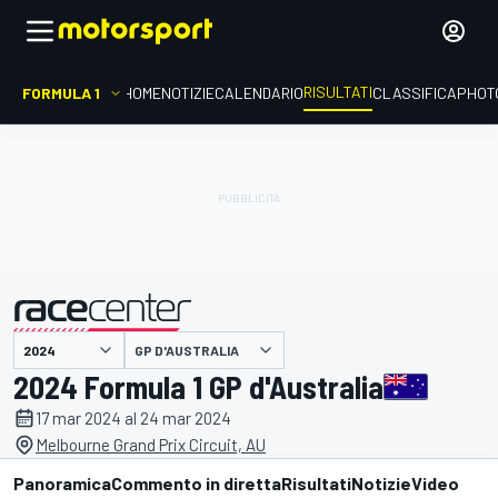
RISULTATI
FORMULA 1
HOME
NOTIZIE
CALENDARIO
CLASSIFICA
PHOT
GP D'AUSTRALIA
presentato da
2024 Formula 1 GP d'Australia
17 mar 2024 al 24 mar 2024
Melbourne Grand Prix Circuit, AU
Panoramica
Commento in diretta
Risultati
Notizie
Video