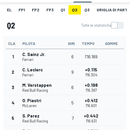
EL
FP1
FP2
FP3
Q1
Q2
Q3
GRIGLIA DI PART
Q2
Tutte le statistiche
CLA
PILOTA
GIRI
TEMPO
GOMME
C. Sainz Jr.
1
6
1'16.189
Ferrari
C. Leclerc
+0.115
2
9
Ferrari
1'16.304
M. Verstappen
+0.198
3
6
Red Bull Racing
1'16.387
O. Piastri
+0.412
4
5
McLaren
1'16.601
S. Perez
+0.442
5
7
Red Bull Racing
1'16.631