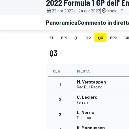
2022 Formula 1 GP dell' 
MOTOGP
WEC
|
22 apr 2022 al 24 apr 2022
Imola, IT
Panoramica
Commento in dirett
EL
FP1
Q1
Q2
Q3
FP2
GR
Q3
CLA
PILOTA
WRC
M. Verstappen
1
Red Bull Racing
C. Leclerc
2
Ferrari
L. Norris
3
McLaren
K. Magnussen