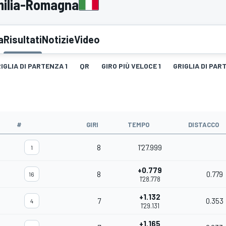
Emilia-Romagna
a
Risultati
Notizie
Video
IGLIA DI PARTENZA 1
QR
GIRO PIÙ VELOCE 1
GRIGLIA DI PAR
#
GIRI
TEMPO
DISTACCO
8
1'27.999
1
+0.779
8
0.779
16
1'28.778
+1.132
7
0.353
4
1'29.131
+1.165