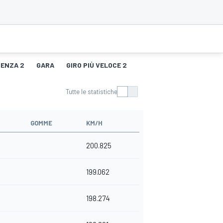
TENZA 2
GARA
GIRO PIÙ VELOCE 2
Tutte le statistiche
GOMME
KM/H
200.825
199.062
198.274