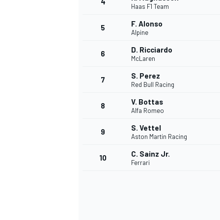
4
Haas F1 Team
F. Alonso
5
Alpine
D. Ricciardo
6
McLaren
S. Perez
7
Red Bull Racing
V. Bottas
8
Alfa Romeo
S. Vettel
9
Aston Martin Racing
C. Sainz Jr.
10
Ferrari
MONOPOSTO