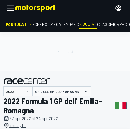
RISULTATI
FORMULA 1
HOME
NOTIZIE
CALENDARIO
CLASSIFICA
PHOT
GP DELL' EMILIA-ROMAGNA
presentato da
2022 Formula 1 GP dell' Emilia-
Romagna
22 apr 2022 al 24 apr 2022
Imola, IT