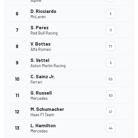
Alpine
D. Ricciardo
6
3
McLaren
S. Perez
7
11
Red Bull Racing
V. Bottas
8
77
Alfa Romeo
S. Vettel
9
5
Aston Martin Racing
C. Sainz Jr.
10
55
Ferrari
G. Russell
11
63
Mercedes
M. Schumacher
12
47
Haas F1 Team
L. Hamilton
13
44
Mercedes