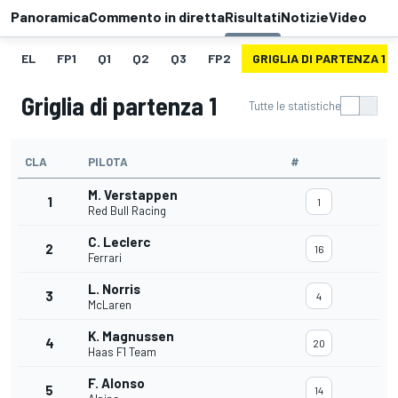
Panoramica
Commento in diretta
Risultati
Notizie
Video
EL
FP1
Q1
Q2
Q3
FP2
GRIGLIA DI PARTENZA 1
Griglia di partenza 1
Tutte le statistiche
CLA
PILOTA
#
M. Verstappen
1
1
Red Bull Racing
C. Leclerc
2
16
Ferrari
L. Norris
3
4
McLaren
K. Magnussen
4
20
Haas F1 Team
F. Alonso
5
14