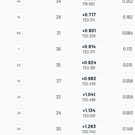
34
0.252
44
1'19.992
+0.717
29
0.182
14
1'20.174
+0.801
31
0.084
55
1'20.258
+0.914
36
0.113
1
1'20.371
+0.924
35
0.010
22
1'20.381
+0.982
37
0.058
10
1'20.439
+1.041
32
0.059
24
1'20.498
+1.134
34
0.093
23
1'20.591
+1.283
30
0.149
20
1'20.740