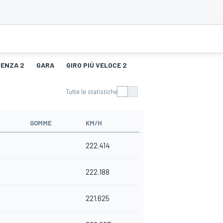
TENZA 2
GARA
GIRO PIÙ VELOCE 2
Tutte le statistiche
GOMME
KM/H
222.414
222.188
221.625