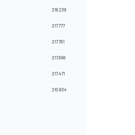
218.239
217.777
217.761
217.696
217.471
210.834