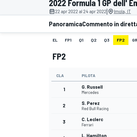
2022 Formula 1 GP dell' 
MOTOGP
WEC
|
22 apr 2022 al 24 apr 2022
Imola, IT
Panoramica
Commento in dirett
EL
FP1
Q1
Q2
Q3
FP2
GR
FP2
CLA
PILOTA
WRC
G. Russell
1
Mercedes
S. Perez
2
Red Bull Racing
C. Leclerc
3
Ferrari
L. Hamilton