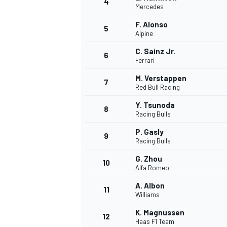
4
Mercedes
F. Alonso
5
Alpine
C. Sainz Jr.
6
Ferrari
M. Verstappen
7
Red Bull Racing
Y. Tsunoda
8
Racing Bulls
P. Gasly
9
Racing Bulls
G. Zhou
10
Alfa Romeo
A. Albon
11
Williams
K. Magnussen
MONOPOSTO
12
Haas F1 Team