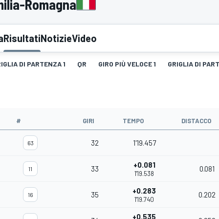
Emilia-Romagna
a
Risultati
Notizie
Video
IGLIA DI PARTENZA 1
QR
GIRO PIÙ VELOCE 1
GRIGLIA DI PAR
#
GIRI
TEMPO
DISTACCO
32
1'19.457
63
+0.081
33
0.081
11
1'19.538
+0.283
35
0.202
16
1'19.740
+0.535