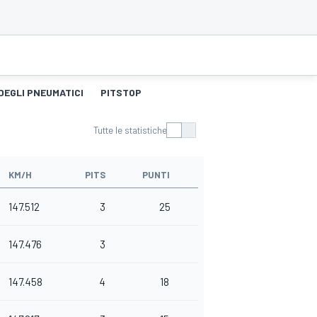
DEGLI PNEUMATICI
PITSTOP
Tutte le statistiche
KM/H
PITS
PUNTI
147.512
3
25
147.476
3
147.458
4
18