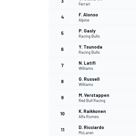
3
Ferrari
F. Alonso
4
Alpine
P. Gasly
5
Racing Bulls
Y. Tsunoda
6
Racing Bulls
N. Latifi
7
Williams
G. Russell
8
Williams
M. Verstappen
9
Red Bull Racing
K. Raikkonen
10
Alfa Romeo
D. Ricciardo
MONOPOSTO
11
McLaren