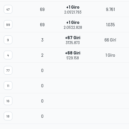
+1 Giro
69
9.761
47
2:05'21.793
+1 Giro
69
1.035
99
2:05'22.828
+67 Giri
3
66 Giri
9
31'35.873
+68 Giri
2
1 Giro
4
5'29.158
0
77
0
11
0
16
0
18