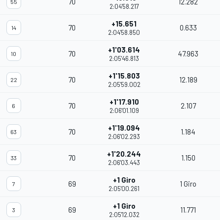
70
12.282
55
2:04'58.217
+15.651
70
0.633
14
2:04'58.850
+1'03.614
70
47.963
10
2:05'46.813
+1'15.803
70
12.189
22
2:05'59.002
+1'17.910
70
2.107
6
2:06'01.109
+1'19.094
70
1.184
63
2:06'02.293
+1'20.244
70
1.150
33
2:06'03.443
+1 Giro
69
1 Giro
7
2:05'00.261
+1 Giro
69
11.771
3
2:05'12.032