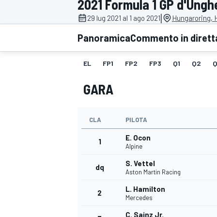
2021 Formula 1 GP d'Ungh
MOTOGP
WEC
|
29 lug 2021 al 1 ago 2021
Hungaroring, 
Panoramica
Commento in dirett
EL
FP1
FP2
FP3
Q1
Q2
Q
GARA
CLA
PILOTA
WRC
E. Ocon
1
Alpine
S. Vettel
dq
Aston Martin Racing
L. Hamilton
2
Mercedes
C. Sainz Jr.