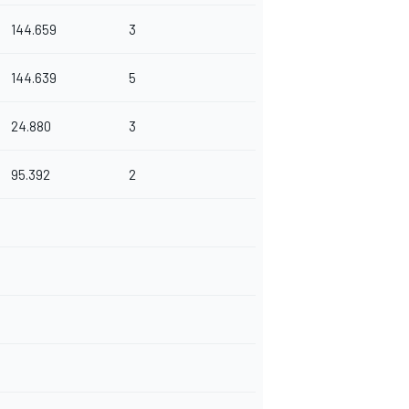
144.659
3
144.639
5
24.880
3
95.392
2