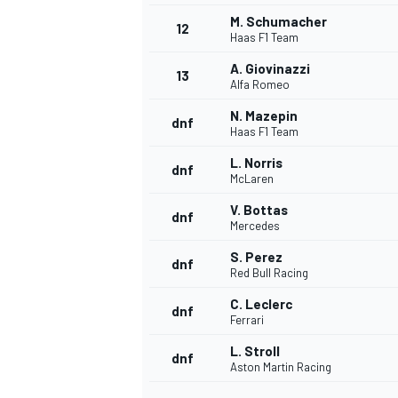
M. Schumacher
12
Haas F1 Team
A. Giovinazzi
13
Alfa Romeo
N. Mazepin
dnf
Haas F1 Team
L. Norris
dnf
McLaren
V. Bottas
dnf
Mercedes
S. Perez
dnf
Red Bull Racing
C. Leclerc
dnf
Ferrari
L. Stroll
dnf
Aston Martin Racing