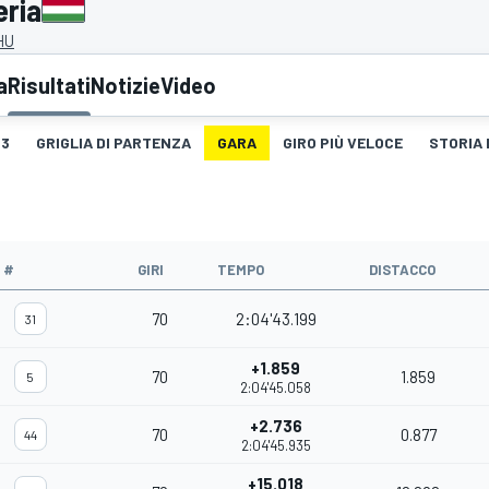
eria
HU
a
Risultati
Notizie
Video
3
GRIGLIA DI PARTENZA
GARA
GIRO PIÙ VELOCE
STORIA 
#
GIRI
TEMPO
DISTACCO
70
2:04'43.199
31
+1.859
70
1.859
5
2:04'45.058
+2.736
70
0.877
44
2:04'45.935
+15.018