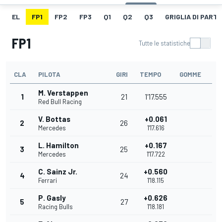
EL
FP1
FP2
FP3
Q1
Q2
Q3
GRIGLIA DI PART
FP1
Tutte le statistiche
CLA
PILOTA
GIRI
TEMPO
GOMME
M. Verstappen
1
21
1'17.555
Red Bull Racing
V. Bottas
+0.061
2
26
Mercedes
1'17.616
L. Hamilton
+0.167
3
25
Mercedes
1'17.722
C. Sainz Jr.
+0.560
4
24
Ferrari
1'18.115
P. Gasly
+0.626
5
27
Racing Bulls
1'18.181