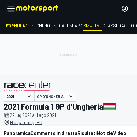
RISULTATI
FORMULA 1
HOME
NOTIZIE
CALENDARIO
CLASSIFICA
PHOT
GP D'UNGHERIA
presentato da
2021 Formula 1 GP d'Ungheria
29 lug 2021 al 1 ago 2021
Hungaroring, HU
Panoramica
Commento in diretta
Risultati
Notizie
Video