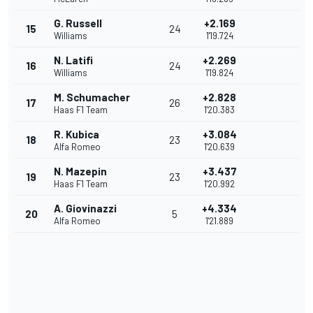
G. Russell
+2.169
15
24
Williams
1'19.724
N. Latifi
+2.269
16
24
Williams
1'19.824
M. Schumacher
+2.828
17
26
Haas F1 Team
1'20.383
R. Kubica
+3.084
18
23
Alfa Romeo
1'20.639
N. Mazepin
+3.437
19
23
Haas F1 Team
1'20.992
A. Giovinazzi
+4.334
20
5
Alfa Romeo
1'21.889