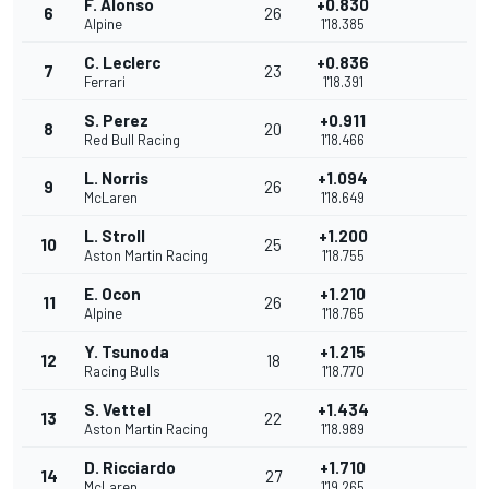
F. Alonso
+0.830
6
26
Alpine
1'18.385
C. Leclerc
+0.836
7
23
Ferrari
1'18.391
S. Perez
+0.911
8
20
Red Bull Racing
1'18.466
L. Norris
+1.094
9
26
McLaren
1'18.649
L. Stroll
+1.200
10
25
Aston Martin Racing
1'18.755
E. Ocon
+1.210
11
26
Alpine
1'18.765
Y. Tsunoda
+1.215
12
18
Racing Bulls
1'18.770
S. Vettel
+1.434
13
22
Aston Martin Racing
1'18.989
D. Ricciardo
+1.710
14
27
McLaren
1'19.265