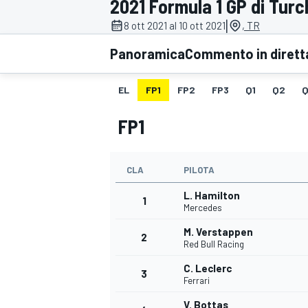
2021 Formula 1 GP di Turc
MOTOGP
WEC
|
8 ott 2021 al 10 ott 2021
, TR
Panoramica
Commento in dirett
EL
FP1
FP2
FP3
Q1
Q2
Q
FP1
CLA
PILOTA
WRC
L. Hamilton
1
Mercedes
M. Verstappen
2
Red Bull Racing
C. Leclerc
3
Ferrari
V. Bottas