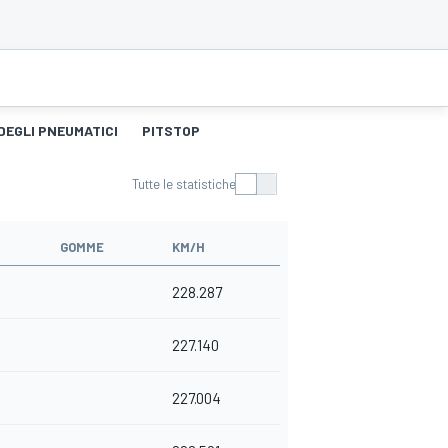
DEGLI PNEUMATICI
PITSTOP
Tutte le statistiche
GOMME
KM/H
228.287
227.140
227.004