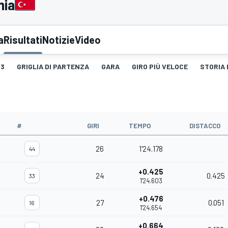
hia
a
Risultati
Notizie
Video
3
GRIGLIA DI PARTENZA
GARA
GIRO PIÙ VELOCE
STORIA 
#
GIRI
TEMPO
DISTACCO
26
1'24.178
44
+0.425
24
0.425
33
1'24.603
+0.476
27
0.051
16
1'24.654
+0.664