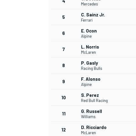
4
Mercedes
C. Sainz Jr.
5
Ferrari
E. Ocon
6
Alpine
L. Norris
7
McLaren
P. Gasly
8
Racing Bulls
F. Alonso
9
Alpine
S. Perez
10
Red Bull Racing
G. Russell
11
Williams
D. Ricciardo
MONOPOSTO
12
McLaren