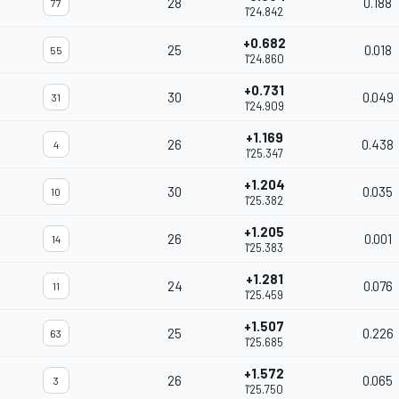
28
0.188
77
1'24.842
+0.682
25
0.018
55
1'24.860
+0.731
30
0.049
31
1'24.909
+1.169
26
0.438
4
1'25.347
+1.204
30
0.035
10
1'25.382
+1.205
26
0.001
14
1'25.383
+1.281
24
0.076
11
1'25.459
+1.507
25
0.226
63
1'25.685
+1.572
26
0.065
3
1'25.750