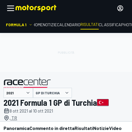
RISULTATI
FORMULA 1
HOME
NOTIZIE
CALENDARIO
CLASSIFICA
PHOT
GP DI TURCHIA
presentato da
2021 Formula 1 GP di Turchia
8 ott 2021 al 10 ott 2021
, TR
Panoramica
Commento in diretta
Risultati
Notizie
Video