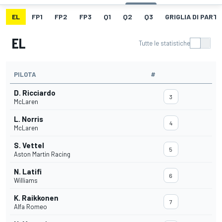
EL
FP1
FP2
FP3
Q1
Q2
Q3
GRIGLIA DI PART
EL
Tutte le statistiche
PILOTA
#
D. Ricciardo
3
McLaren
L. Norris
4
McLaren
S. Vettel
5
Aston Martin Racing
N. Latifi
6
Williams
K. Raikkonen
7
Alfa Romeo