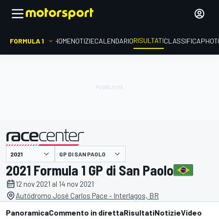
RISULTATI
FORMULA 1
HOME
NOTIZIE
CALENDARIO
CLASSIFICA
PHOT
GP DI SAN PAOLO
presentato da
2021 Formula 1 GP di San Paolo
12 nov 2021 al 14 nov 2021
Autódromo José Carlos Pace - Interlagos, BR
Panoramica
Commento in diretta
Risultati
Notizie
Video