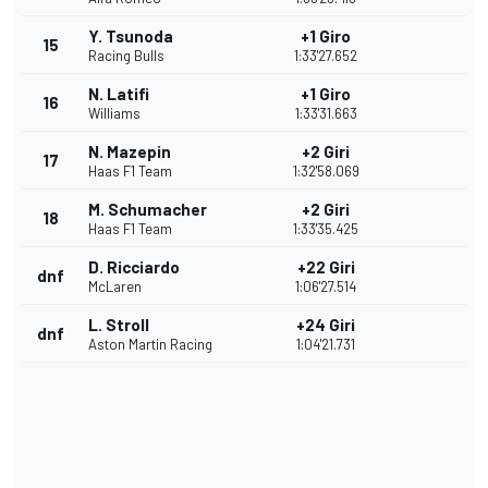
Y. Tsunoda
+1 Giro
15
Racing Bulls
1:33'27.652
N. Latifi
+1 Giro
16
Williams
1:33'31.663
N. Mazepin
+2 Giri
17
Haas F1 Team
1:32'58.069
M. Schumacher
+2 Giri
18
Haas F1 Team
1:33'35.425
D. Ricciardo
+22 Giri
dnf
McLaren
1:06'27.514
L. Stroll
+24 Giri
dnf
Aston Martin Racing
1:04'21.731