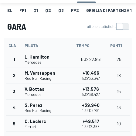
EL
FP1
Q1
Q2
Q3
FP2
GRIGLIA DI PARTENZA 1
GARA
Tutte le statistiche
CLA
PILOTA
TEMPO
PUNTI
L. Hamilton
1
1:32'22.851
25
Mercedes
M. Verstappen
+10.496
2
18
Red Bull Racing
1:32'33.347
V. Bottas
+13.576
3
15
Mercedes
1:32'36.427
S. Perez
+39.940
4
13
Red Bull Racing
1:33'02.791
C. Leclerc
+49.517
5
10
Ferrari
1:33'12.368