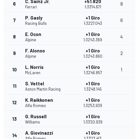
C. Sainz Jr.
+51.820
6
8
Ferrari
1:33'14.671
P. Gasly
+1 Giro
7
6
Racing Bulls
1:32'27.043
E. Ocon
+1 Giro
8
4
Alpine
1:32'43.369
F. Alonso
+1 Giro
9
2
Alpine
1:32'43.860
L. Norris
+1 Giro
10
1
McLaren
1:32'46.857
S. Vettel
+1 Giro
11
Aston Martin Racing
1:32'48.145
K. Raikkonen
+1 Giro
12
Alfa Romeo
1:32'53.939
G. Russell
+1 Giro
13
Williams
1:33'20.939
A. Giovinazzi
+1 Giro
14
Alfa Romeo
1:33'23.413