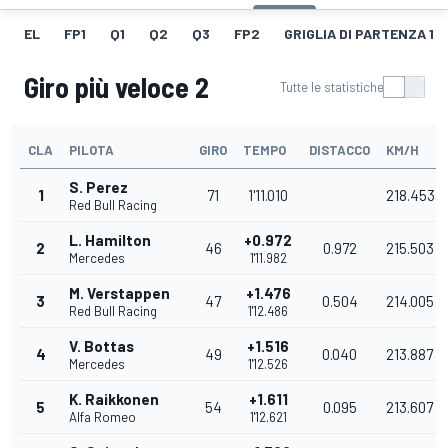
EL
FP1
Q1
Q2
Q3
FP2
GRIGLIA DI PARTENZA 1
Giro più veloce 2
Tutte le statistiche
CLA
PILOTA
GIRO
TEMPO
DISTACCO
KM/H
S. Perez
1
71
1'11.010
218.453
Red Bull Racing
L. Hamilton
+0.972
2
46
0.972
215.503
Mercedes
1'11.982
M. Verstappen
+1.476
3
47
0.504
214.005
Red Bull Racing
1'12.486
V. Bottas
+1.516
4
49
0.040
213.887
Mercedes
1'12.526
K. Raikkonen
+1.611
5
54
0.095
213.607
Alfa Romeo
1'12.621