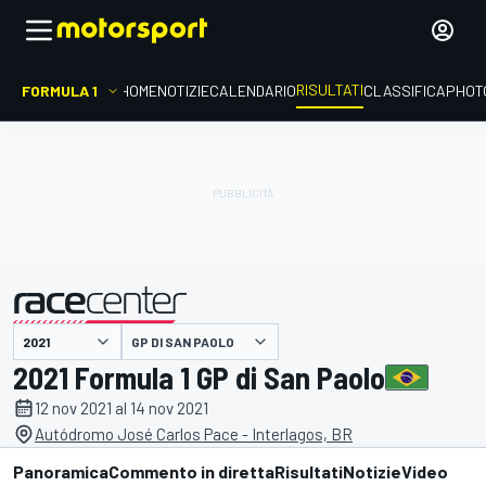
RISULTATI
FORMULA 1
HOME
NOTIZIE
CALENDARIO
CLASSIFICA
PHOT
GP DI SAN PAOLO
presentato da
2021 Formula 1 GP di San Paolo
12 nov 2021 al 14 nov 2021
Autódromo José Carlos Pace - Interlagos, BR
Panoramica
Commento in diretta
Risultati
Notizie
Video