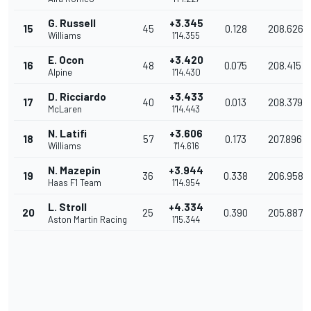
G. Russell
+3.345
15
45
0.128
208.626
Williams
1'14.355
E. Ocon
+3.420
16
48
0.075
208.415
Alpine
1'14.430
D. Ricciardo
+3.433
17
40
0.013
208.379
McLaren
1'14.443
N. Latifi
+3.606
18
57
0.173
207.896
Williams
1'14.616
N. Mazepin
+3.944
19
36
0.338
206.958
Haas F1 Team
1'14.954
L. Stroll
+4.334
20
25
0.390
205.887
Aston Martin Racing
1'15.344