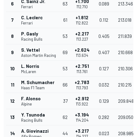
C. Sainz Jr.
+1.700
6
63
0.089
213.346
Ferrari
1'12.710
C. Leclerc
+1.812
7
61
0.112
213.018
Ferrari
1'12.822
P. Gasly
+2.217
8
53
0.405
211.839
Racing Bulls
1'13.227
S. Vettel
+2.624
9
69
0.407
210.668
Aston Martin Racing
1'13.634
L. Norris
+2.751
10
53
0.127
210.306
McLaren
1'13.761
M. Schumacher
+2.783
11
66
0.032
210.215
Haas F1 Team
1'13.793
F. Alonso
+2.912
12
37
0.129
209.848
Alpine
1'13.922
Y. Tsunoda
+3.194
13
62
0.282
209.050
Racing Bulls
1'14.204
A. Giovinazzi
+3.217
14
44
0.023
208.985
Alfa Romeo
1'14.227