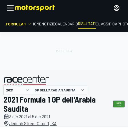
RISULTATI
FORMULA 1
HOME
NOTIZIE
CALENDARIO
CLASSIFICA
PHOT
GP DELL'ARABIA SAUDITA
presentato da
2021 Formula 1 GP dell'Arabia
Saudita
3 dic 2021 al 5 dic 2021
Jeddah Street Circuit, SA