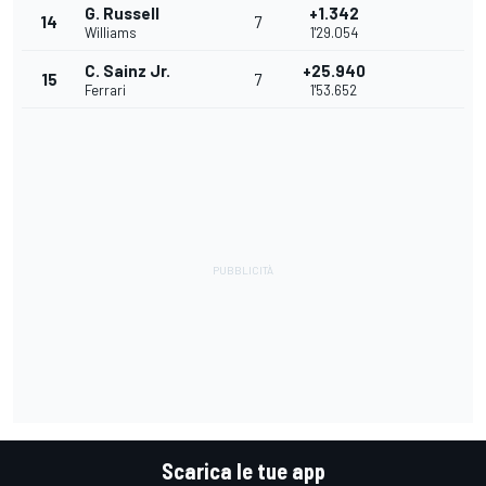
G. Russell
+1.342
14
7
Williams
1'29.054
C. Sainz Jr.
+25.940
15
7
Ferrari
1'53.652
Scarica le tue app