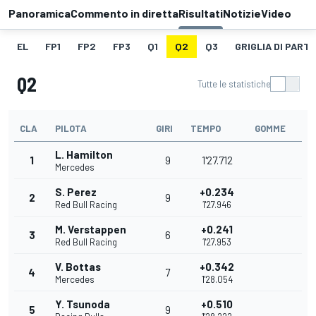
Panoramica
Commento in diretta
Risultati
Notizie
Video
EL
FP1
FP2
FP3
Q1
Q2
Q3
GRIGLIA DI PART
Q2
Tutte le statistiche
CLA
PILOTA
GIRI
TEMPO
GOMME
L. Hamilton
1
9
1'27.712
Mercedes
S. Perez
+0.234
2
9
Red Bull Racing
1'27.946
M. Verstappen
+0.241
3
6
Red Bull Racing
1'27.953
V. Bottas
+0.342
4
7
Mercedes
1'28.054
Y. Tsunoda
+0.510
5
9