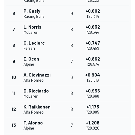
Racing Bulls
1'28.222
P. Gasly
+0.602
6
9
Racing Bulls
1'28.314
L. Norris
+0.632
7
8
McLaren
1'28.344
C. Leclerc
+0.747
8
8
Ferrari
1'28.459
E. Ocon
+0.862
9
7
Alpine
1'28.574
A. Giovinazzi
+0.904
10
6
Alfa Romeo
1'28.616
D. Ricciardo
+0.956
11
8
McLaren
1'28.668
K. Raikkonen
+1.173
12
8
Alfa Romeo
1'28.885
F. Alonso
+1.208
13
7
Alpine
1'28.920