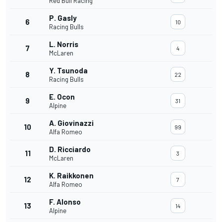
Red Bull Racing
P. Gasly
6
10
Racing Bulls
L. Norris
7
4
McLaren
Y. Tsunoda
8
22
Racing Bulls
E. Ocon
9
31
Alpine
A. Giovinazzi
10
99
Alfa Romeo
D. Ricciardo
11
3
McLaren
K. Raikkonen
12
7
Alfa Romeo
F. Alonso
13
14
Alpine