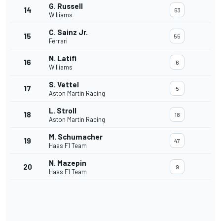
G. Russell
14
63
Williams
C. Sainz Jr.
15
55
Ferrari
N. Latifi
16
6
Williams
S. Vettel
17
5
Aston Martin Racing
L. Stroll
18
18
Aston Martin Racing
M. Schumacher
19
47
Haas F1 Team
N. Mazepin
20
9
Haas F1 Team