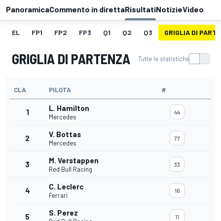
Panoramica
Commento in diretta
Risultati
Notizie
Video
EL
FP1
FP2
FP3
Q1
Q2
Q3
GRIGLIA DI PART
GRIGLIA DI PARTENZA
Tutte le statistiche
CLA
PILOTA
#
L. Hamilton
1
44
Mercedes
V. Bottas
2
77
Mercedes
M. Verstappen
3
33
Red Bull Racing
C. Leclerc
4
16
Ferrari
S. Perez
5
11