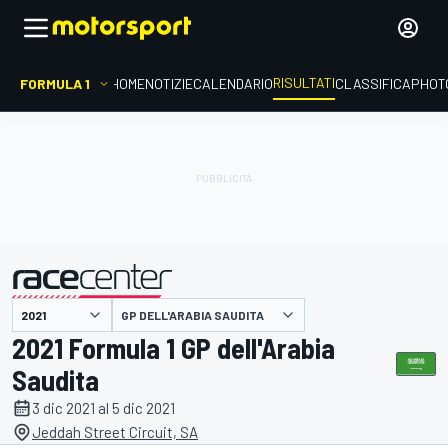
RISULTATI
FORMULA 1
HOME
NOTIZIE
CALENDARIO
CLASSIFICA
PHOT
GP DELL'ARABIA SAUDITA
presentato da
2021 Formula 1 GP dell'Arabia
Saudita
3 dic 2021 al 5 dic 2021
Jeddah Street Circuit, SA