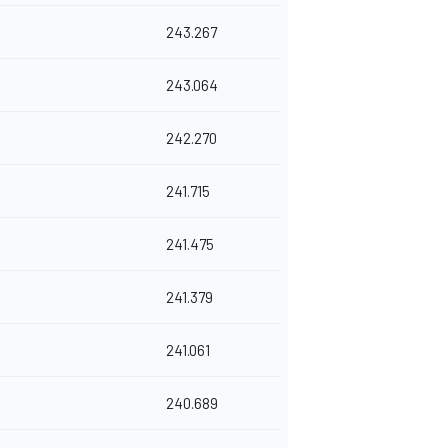
243.267
243.064
242.270
241.715
241.475
241.379
241.061
240.689