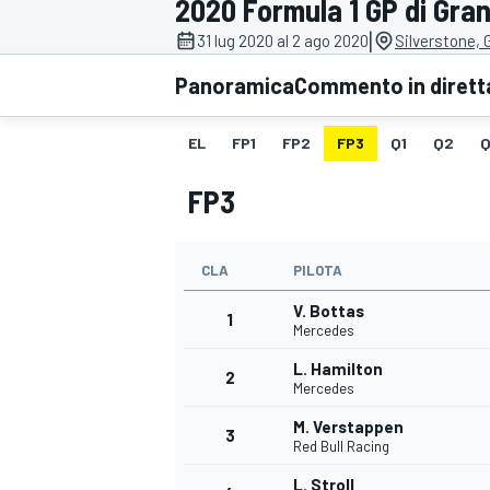
2020 Formula 1 GP di Gra
MOTOGP
WEC
|
31 lug 2020 al 2 ago 2020
Silverstone, 
Panoramica
Commento in dirett
EL
FP1
FP2
FP3
Q1
Q2
Q
FP3
CLA
PILOTA
WRC
V. Bottas
1
Mercedes
L. Hamilton
2
Mercedes
M. Verstappen
3
Red Bull Racing
L. Stroll