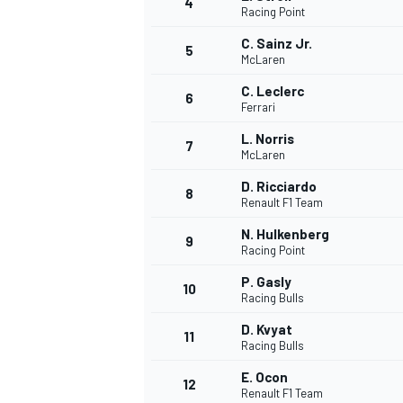
4
Racing Point
C. Sainz Jr.
5
McLaren
C. Leclerc
6
Ferrari
L. Norris
7
McLaren
D. Ricciardo
8
Renault F1 Team
N. Hulkenberg
9
Racing Point
P. Gasly
10
Racing Bulls
D. Kvyat
11
Racing Bulls
E. Ocon
MONOPOSTO
12
Renault F1 Team