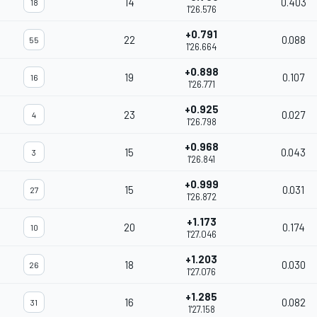
14
0.403
18
1'26.576
+0.791
22
0.088
55
1'26.664
+0.898
19
0.107
16
1'26.771
+0.925
23
0.027
4
1'26.798
+0.968
15
0.043
3
1'26.841
+0.999
15
0.031
27
1'26.872
+1.173
20
0.174
10
1'27.046
+1.203
18
0.030
26
1'27.076
+1.285
16
0.082
31
1'27.158