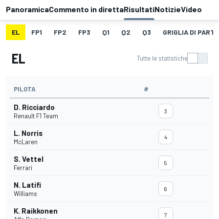
Panoramica
Commento in diretta
Risultati
Notizie
Video
EL
FP1
FP2
FP3
Q1
Q2
Q3
GRIGLIA DI PART
EL
Tutte le statistiche
PILOTA
#
D. Ricciardo
3
Renault F1 Team
L. Norris
4
McLaren
S. Vettel
5
Ferrari
N. Latifi
6
Williams
K. Raikkonen
7