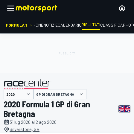
RISULTATI
FORMULA 1
HOME
NOTIZIE
CALENDARIO
CLASSIFICA
PHOT
GP DI GRAN BRETAGNA
presentato da
2020 Formula 1 GP di Gran
Bretagna
31 lug 2020 al 2 ago 2020
Silverstone, GB