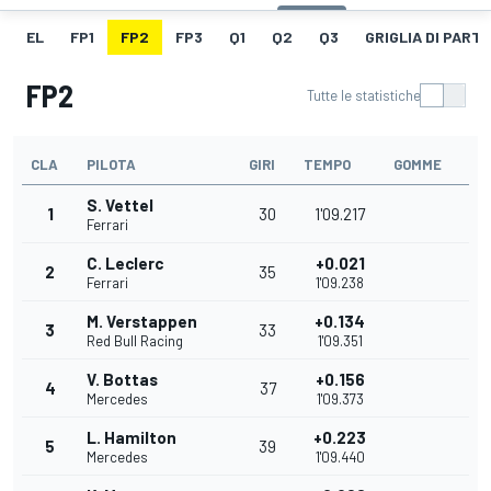
EL
FP1
FP2
FP3
Q1
Q2
Q3
GRIGLIA DI PART
FP2
Tutte le statistiche
CLA
PILOTA
GIRI
TEMPO
GOMME
S. Vettel
1
30
1'09.217
Ferrari
C. Leclerc
+0.021
2
35
Ferrari
1'09.238
M. Verstappen
+0.134
3
33
Red Bull Racing
1'09.351
V. Bottas
+0.156
4
37
Mercedes
1'09.373
L. Hamilton
+0.223
5
39
Mercedes
1'09.440