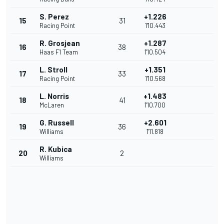
S. Perez
+1.226
15
31
Racing Point
1'10.443
R. Grosjean
+1.287
16
38
Haas F1 Team
1'10.504
L. Stroll
+1.351
17
33
Racing Point
1'10.568
L. Norris
+1.483
18
41
McLaren
1'10.700
G. Russell
+2.601
19
36
Williams
1'11.818
R. Kubica
20
2
Williams