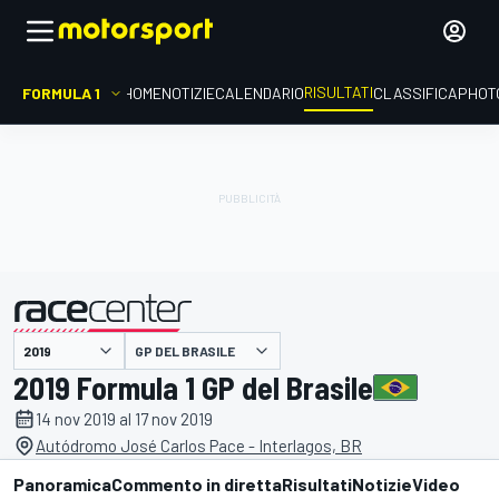
RISULTATI
FORMULA 1
HOME
NOTIZIE
CALENDARIO
CLASSIFICA
PHOT
GP DEL BRASILE
presentato da
2019 Formula 1 GP del Brasile
14 nov 2019 al 17 nov 2019
Autódromo José Carlos Pace - Interlagos, BR
Panoramica
Commento in diretta
Risultati
Notizie
Video