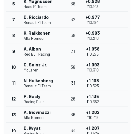
K. Magnussen
+0.926
6
38
Haas F1 Team
1'10.143
D. Ricciardo
+0.977
7
32
Renault F1 Team
1'10.194
K. Raikkonen
+0.993
8
39
Alfa Romeo
1'10.210
A. Albon
+1.058
9
31
Red Bull Racing
1'10.275
C. Sainz Jr.
+1.093
10
38
McLaren
1'10.310
N. Hulkenberg
+1.108
11
31
Renault F1 Team
1'10.325
P. Gasly
+1.135
12
26
Racing Bulls
1'10.352
A. Giovinazzi
+1.202
13
36
Alfa Romeo
1'10.419
D. Kvyat
+1.207
14
34
Racing Bulls
1'10.424