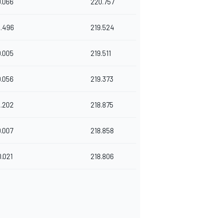
0.066
220.757
.496
219.524
0.005
219.511
0.056
219.373
.202
218.875
0.007
218.858
0.021
218.806