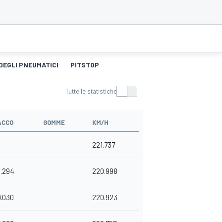
DEGLI PNEUMATICI
PITSTOP
Tutte le statistiche
ACCO
GOMME
KM/H
221.737
.294
220.998
0.030
220.923