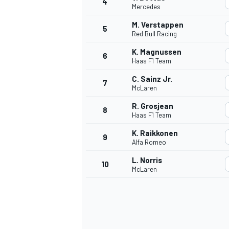
4
Mercedes
M. Verstappen
5
Red Bull Racing
K. Magnussen
6
Haas F1 Team
C. Sainz Jr.
7
McLaren
R. Grosjean
8
Haas F1 Team
K. Raikkonen
9
Alfa Romeo
L. Norris
10
McLaren
MONOPOSTO