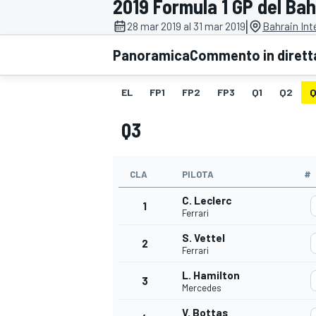
2019 Formula 1 GP del Bah
MOTOGP
WEC
|
28 mar 2019 al 31 mar 2019
Bahrain Int
Panoramica
Commento in dirett
EL
FP1
FP2
FP3
Q1
Q2
Q
Q3
CLA
PILOTA
#
WRC
C. Leclerc
1
Ferrari
S. Vettel
2
Ferrari
L. Hamilton
3
Mercedes
V. Bottas