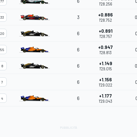
6
77
1'28.256
+0.886
3
0
33
1'28.752
+0.891
6
20
1'28.757
+0.947
6
55
1'28.813
+1.149
6
0
8
1'29.015
+1.156
6
7
1'29.022
+1.177
6
4
1'29.043