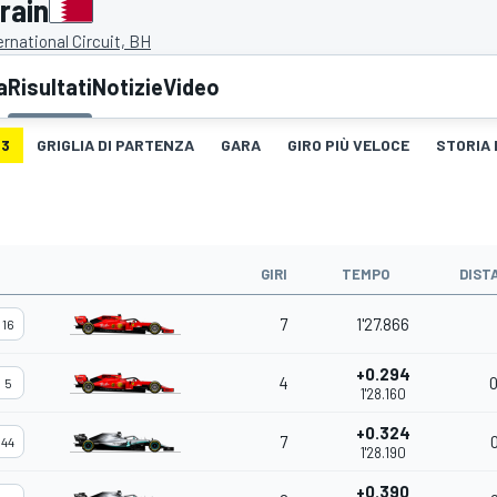
rain
ernational Circuit, BH
a
Risultati
Notizie
Video
3
GRIGLIA DI PARTENZA
GARA
GIRO PIÙ VELOCE
STORIA 
GIRI
TEMPO
DIST
7
1'27.866
16
+0.294
4
0
5
1'28.160
+0.324
7
44
1'28.190
+0.390