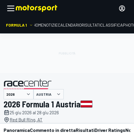
FORMULA 1
HOME
NOTIZIE
CALENDARIO
RISULTATI
CLASSIFICA
PHOT
presentato da
AUSTRIA
2026 Formula 1 Austria
25 giu 2026 al 28 giu 2026
Red Bull Ring, AT
Panoramica
Commento in diretta
Risultati
Driver Ratings
Not