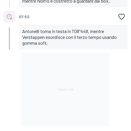
mentre Norris è costretto a guardare dai box.
07:52
Antonelli torna in testa in 1'08"448, mentre
Verstappen esordisce con il terzo tempo usando
gomma soft.