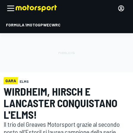
FORMULA 1
MOTOGP
WEC
WRC
GARA
ELMS
WIRDHEIM, HIRSCH E
LANCASTER CONQUISTANO
L'ELMS!
Il trio del Greaves Motorsport grazie al secondo
posto all'Estoril si laurea campione della serie