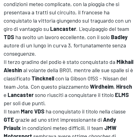
condizioni meteo complicate, con la pioggia che si
presentava a tratti sul circuito, il francese ha
conquistato la vittoria giungendo sul traguardo con un
giro di vantaggio su
Lancaster
. L'equipaggio del team
TDS
ha svolto un lavoro eccellente, con il solo
Badley
autore di un lungo in curva 3, fortunatamente senza
conseguenze.
Il terzo gradino del podio è stato conquistato da
Mikhail
Aleshin
al volante della BR01, mentre alle sue spalle si è
classificato
Tincknell
con la Gibson 015S - Nissan del
team Jota. Con questo piazzamento
Wirdheim
,
Hirsch
e
Lancaster
sono riusciti a conquistare il titolo
ELMS
per soli due punti.
Il team
Marc
VDS
ha conquistato il titolo nella classe
GTE
grazie ad uno stint impressionante di
Andy
Priaulx
in condizioni meteo difficili. Il team
JMW
Motorsport
sembrava avere ottime
chanches
di