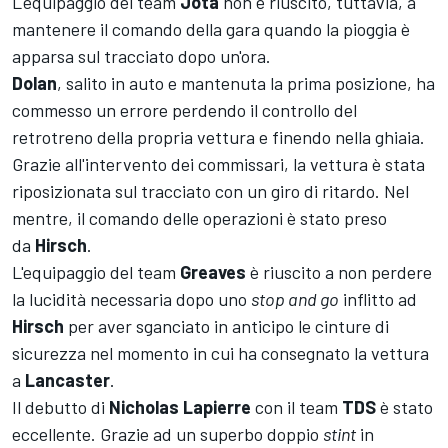
L'equipaggio del team
Jota
non è riuscito, tuttavia, a
mantenere il comando della gara quando la pioggia è
apparsa sul tracciato dopo un'ora.
Dolan
, salito in auto e mantenuta la prima posizione, ha
commesso un errore perdendo il controllo del
retrotreno della propria vettura e finendo nella ghiaia.
Grazie all'intervento dei commissari, la vettura è stata
riposizionata sul tracciato con un giro di ritardo. Nel
mentre, il comando delle operazioni è stato preso
da
Hirsch
.
L'equipaggio del team
Greaves
è riuscito a non perdere
la lucidità necessaria dopo uno
stop and go
inflitto ad
Hirsch
per aver sganciato in anticipo le cinture di
sicurezza nel momento in cui ha consegnato la vettura
a
Lancaster
.
Il debutto di
Nicholas Lapierre
con il team
TDS
è stato
eccellente. Grazie ad un superbo doppio
stint
in