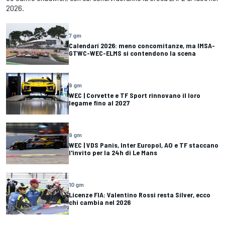
2026.
7 gm
Calendari 2026: meno concomitanze, ma IMSA-
GTWC-WEC-ELMS si contendono la scena
9 gm
WEC | Corvette e TF Sport rinnovano il loro
legame fino al 2027
9 gm
WEC | VDS Panis, Inter Europol, AO e TF staccano
l'invito per la 24h di Le Mans
10 gm
Licenze FIA: Valentino Rossi resta Silver, ecco
chi cambia nel 2026