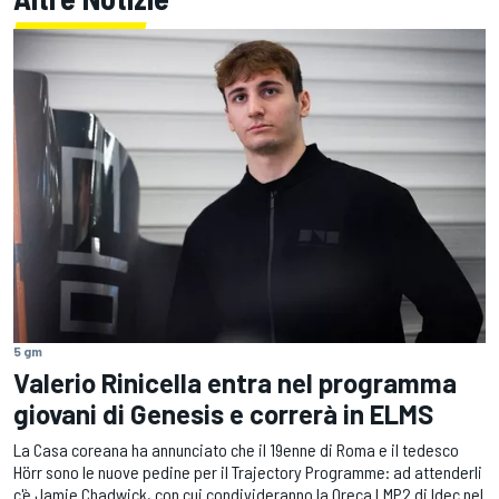
5 gm
Valerio Rinicella entra nel programma
giovani di Genesis e correrà in ELMS
La Casa coreana ha annunciato che il 19enne di Roma e il tedesco
Hörr sono le nuove pedine per il Trajectory Programme: ad attenderli
c'è Jamie Chadwick, con cui condivideranno la Oreca LMP2 di Idec nel