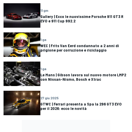
11 gm
Gallery | Ecco le nuovissime Porsche 911 GT3 R
EVO e 911 Cup 992.2
1 ga
WEC | Frits Van Eerd condannato a 2 anni di
prigione per corruzione e riciclaggio
1 ga
Le Mans | Gibson lavora sul nuovo motore LMP2
con Nissan-Nismo, Bosch e Xtrac
27 giu 2025
GTWC | Ferrari presenta a Spa la 296 GT3 EVO
per il 2026: ecco le novità