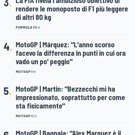
3
.
La FIA rivela l'ambizioso obiettivo di
rendere le monoposto di F1 più leggere
di altri 80 kg
FORMULA 1
16 h
4
.
MotoGP | Márquez: "L'anno scorso
facevo la differenza in punti in cui ora
vado un po' peggio"
MOTOGP
11 h
5
.
MotoGP | Martin: "Bezzecchi mi ha
impressionato, soprattutto per come
sta fisicamente"
MOTOGP
12 h
6
.
MotoGP | Bagnaia: "Alex Marquez è il