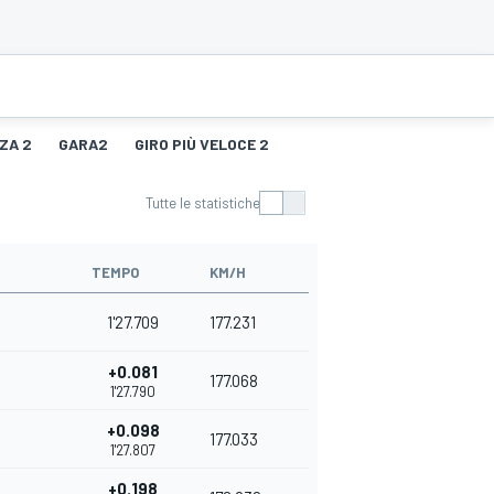
ZA 2
GARA2
GIRO PIÙ VELOCE 2
Tutte le statistiche
TEMPO
KM/H
1'27.709
177.231
+0.081
177.068
1'27.790
+0.098
177.033
1'27.807
+0.198