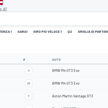
g, AT
TENZA 1
GARA1
GIRO PIÙ VELOCE 1
Q2
GRIGLIA DI PARTEN
#
AUTO
BMW M4 GT3 Evo
11
BMW M4 GT3 Evo
33
Aston Martin Vantage GT3
7