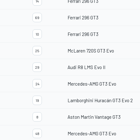
Ferrari 296 GT3
14
Ferrari 296 GT3
69
Ferrari 296 GT3
10
McLaren 720S GT3 Evo
25
Audi R8 LMS Evo II
29
Mercedes-AMG GT3 Evo
24
Lamborghini Huracán GT3 Evo 2
19
Aston Martin Vantage GT3
8
Mercedes-AMG GT3 Evo
48