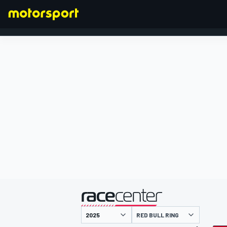
FORMULA 1
presentato da
RED BULL RING