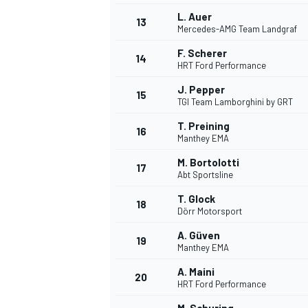
L. Auer
13
Mercedes-AMG Team Landgraf
F. Scherer
14
HRT Ford Performance
J. Pepper
15
TGI Team Lamborghini by GRT
T. Preining
16
Manthey EMA
M. Bortolotti
17
Abt Sportsline
T. Glock
18
Dörr Motorsport
A. Güven
19
Manthey EMA
A. Maini
20
HRT Ford Performance