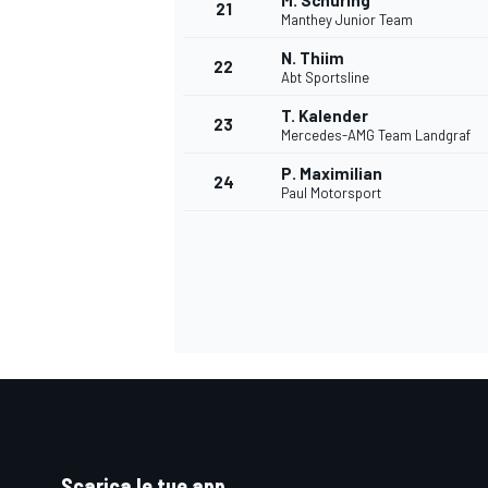
M. Schuring
21
Manthey Junior Team
N. Thiim
22
Abt Sportsline
T. Kalender
23
Mercedes-AMG Team Landgraf
P. Maximilian
24
Paul Motorsport
ENDURANCE/GT
Scarica le tue app