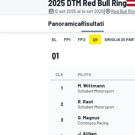
2025 DTM Red Bull Ring
MOTOGP
WEC
|
12 set 2025 al 14 set 2025
Red Bull Rin
Panoramica
Risultati
EL
FP1
FP2
Q1
GRIGLIA DI PAR
Q1
CLA
PILOTA
WRC
M. Wittmann
1
Schubert Motorsport
R. Rast
2
Schubert Motorsport
G. Magnus
3
Comtoyou Racing
J. Aitken