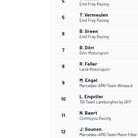
4
Emil Frey Racing
T. Vermeulen
5
Emil Frey Racing
B. Green
6
Emil Frey Racing
B. Dörr
7
Dörr Motorsport
R. Feller
8
Land-Motorsport
M. Engel
9
Mercedes-AMG Team Winward
L. Engstler
10
TGI Team Lamborghini by GRT
N. Baert
11
Comtoyou Racing
J. Gounon
MONOPOSTO
12
Mercedes-AMG Team Mann-Filter