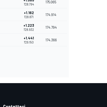
+1.085
175.065
1'28.794
+1.162
174.914
1'28.871
+1.223
174.794
1'28.932
+1.441
174.366
1'29.150
Contattaci