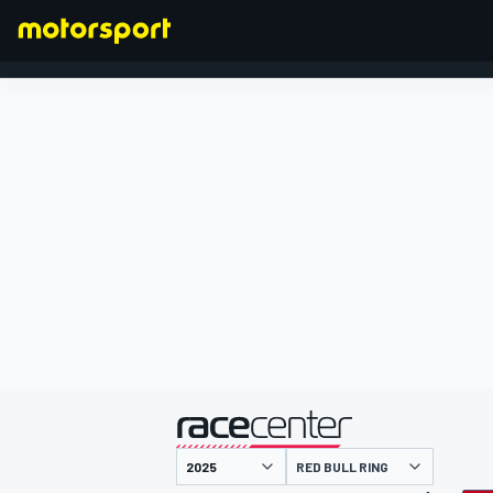
FORMULA 1
presentato da
RED BULL RING