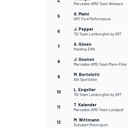
4
Mercedes-AMG Team Winward
A. Maini
5
HRT Ford Performance
J. Pepper
6
TGI Team Lamborghini by GRT
A. Güven
7
Manthey EMA
J. Gounon
8
Mercedes-AMG Team Mann-Filter
M. Bortolotti
9
Abt Sportsline
L. Engstler
10
TGI Team Lamborghini by GRT
T. Kalender
11
Mercedes-AMG Team Landgraf
M. Wittmann
MONOPOSTO
12
Schubert Motorsport