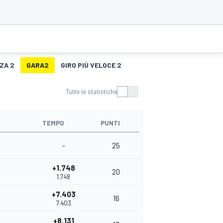
ZA 2
GARA2
GIRO PIÙ VELOCE 2
Tutte le statistiche
TEMPO
PUNTI
-
25
+1.748
20
1.748
+7.403
16
7.403
+8.131