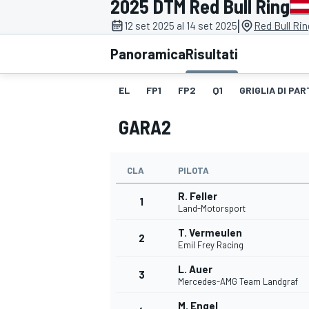
2025 DTM Red Bull Ring
MOTOGP
WEC
|
12 set 2025 al 14 set 2025
Red Bull Rin
Panoramica
Risultati
EL
FP1
FP2
Q1
GRIGLIA DI PAR
GARA2
CLA
PILOTA
WRC
R. Feller
1
Land-Motorsport
T. Vermeulen
2
Emil Frey Racing
L. Auer
3
Mercedes-AMG Team Landgraf
M. Engel