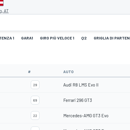
g, AT
TENZA 1
GARA1
GIRO PIÙ VELOCE 1
Q2
GRIGLIA DI PARTEN
#
AUTO
Audi R8 LMS Evo II
29
Ferrari 296 GT3
69
Mercedes-AMG GT3 Evo
22