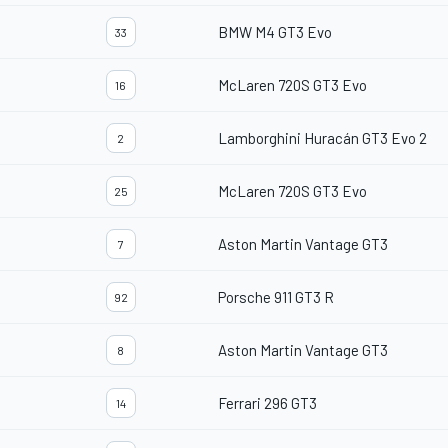
BMW M4 GT3 Evo
33
McLaren 720S GT3 Evo
16
Lamborghini Huracán GT3 Evo 2
2
McLaren 720S GT3 Evo
25
Aston Martin Vantage GT3
7
Porsche 911 GT3 R
92
Aston Martin Vantage GT3
8
Ferrari 296 GT3
14