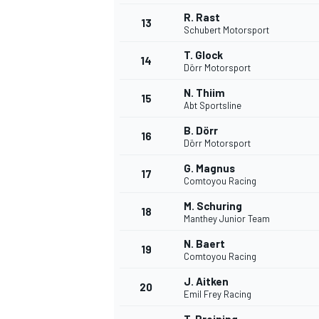
R. Rast
13
Schubert Motorsport
T. Glock
14
Dörr Motorsport
N. Thiim
15
Abt Sportsline
B. Dörr
16
Dörr Motorsport
G. Magnus
17
Comtoyou Racing
M. Schuring
18
Manthey Junior Team
N. Baert
19
Comtoyou Racing
J. Aitken
20
Emil Frey Racing