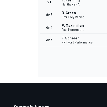
T. Preining
21
Manthey EMA
B. Green
dnf
Emil Frey Racing
P. Maximilian
dnf
Paul Motorsport
F. Scherer
dnf
HRT Ford Performance
ENDURANCE/GT
Scarica le tue app