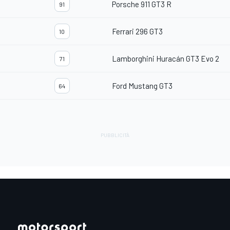
Porsche 911 GT3 R
91
Ferrari 296 GT3
10
Lamborghini Huracán GT3 Evo 2
71
Ford Mustang GT3
64