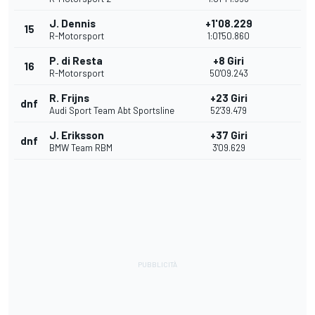
J. Dennis
+1'08.229
15
R-Motorsport
1:01'50.860
P. di Resta
+8 Giri
16
R-Motorsport
50'09.243
R. Frijns
+23 Giri
dnf
Audi Sport Team Abt Sportsline
52'39.479
J. Eriksson
+37 Giri
dnf
BMW Team RBM
3'09.629