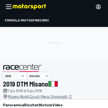
FORMULA 1
MOTOGP
WEC
WRC
MISANO
presentato da
2019 DTM Misano
7 giu 2019 al 9 giu 2019
Misano World Circuit Marco Simoncelli, IT
Panoramica
Risultati
Notizie
Video