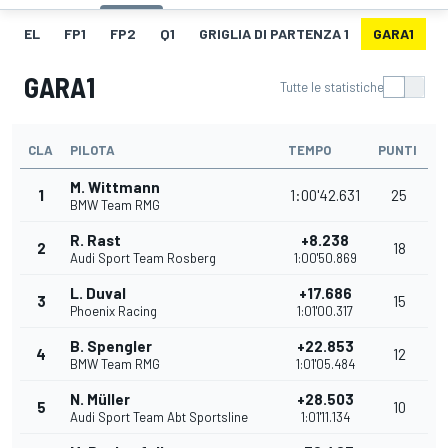
EL
FP1
FP2
Q1
GRIGLIA DI PARTENZA 1
GARA1
G
GARA1
Tutte le statistiche
CLA
PILOTA
TEMPO
PUNTI
M. Wittmann
1
1:00'42.631
25
BMW Team RMG
R. Rast
+8.238
2
18
Audi Sport Team Rosberg
1:00'50.869
L. Duval
+17.686
3
15
Phoenix Racing
1:01'00.317
B. Spengler
+22.853
4
12
BMW Team RMG
1:01'05.484
N. Müller
+28.503
5
10
Audi Sport Team Abt Sportsline
1:01'11.134