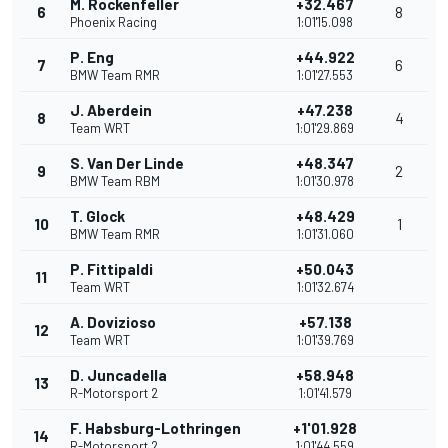
M. Rockenfeller
+32.467
6
8
Phoenix Racing
1:01'15.098
P. Eng
+44.922
7
6
BMW Team RMR
1:01'27.553
J. Aberdein
+47.238
8
4
Team WRT
1:01'29.869
S. Van Der Linde
+48.347
9
2
BMW Team RBM
1:01'30.978
T. Glock
+48.429
10
1
BMW Team RMR
1:01'31.060
P. Fittipaldi
+50.043
11
Team WRT
1:01'32.674
A. Dovizioso
+57.138
12
Team WRT
1:01'39.769
D. Juncadella
+58.948
13
R-Motorsport 2
1:01'41.579
F. Habsburg-Lothringen
+1'01.928
14
R-Motorsport 2
1:01'44.559