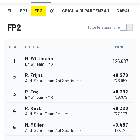
EL
FP1
FP2
Q1
GRIGLIA DI PARTENZA 1
GARA1
G
FP2
Tutte le statistiche
CLA
PILOTA
TEMPO
M. Wittmann
1
1'26.687
BMW Team RMG
R. Frijns
+0.270
2
Audi Sport Team Abt Sportsline
1'26.957
P. Eng
+0.292
3
BMW Team RMR
1'26.979
R. Rast
+0.320
4
Audi Sport Team Rosberg
1'27.007
N. Müller
+0.487
5
Audi Sport Team Abt Sportsline
1'27.174