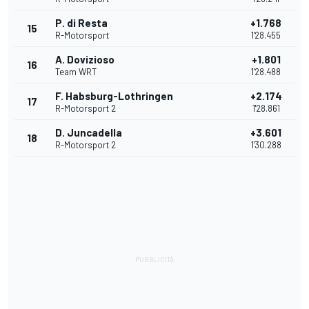
P. di Resta
+1.768
15
R-Motorsport
1'28.455
A. Dovizioso
+1.801
16
Team WRT
1'28.488
F. Habsburg-Lothringen
+2.174
17
R-Motorsport 2
1'28.861
D. Juncadella
+3.601
18
R-Motorsport 2
1'30.288