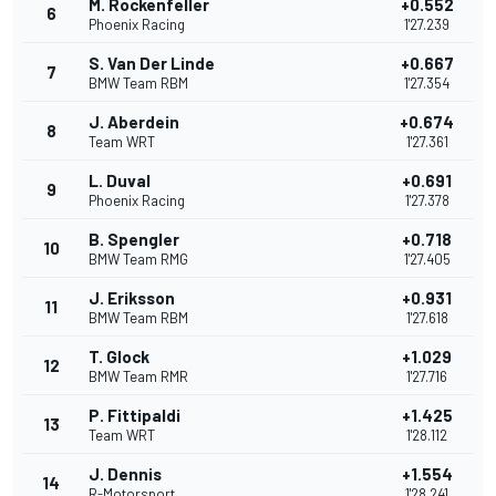
M. Rockenfeller
+0.552
6
Phoenix Racing
1'27.239
S. Van Der Linde
+0.667
7
BMW Team RBM
1'27.354
J. Aberdein
+0.674
8
Team WRT
1'27.361
L. Duval
+0.691
9
Phoenix Racing
1'27.378
B. Spengler
+0.718
10
BMW Team RMG
1'27.405
J. Eriksson
+0.931
11
BMW Team RBM
1'27.618
T. Glock
+1.029
12
BMW Team RMR
1'27.716
P. Fittipaldi
+1.425
13
Team WRT
1'28.112
J. Dennis
+1.554
14
R-Motorsport
1'28.241