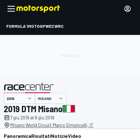
FORMULA 1
MOTOGP
WEC
WRC
MISANO
presentato da
2019 DTM Misano
7 giu 2019 al 9 giu 2019
Misano World Circuit Marco Simoncelli, IT
Panoramica
Risultati
Notizie
Video