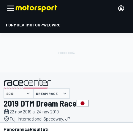
FORMULA 1
MOTOGP
WEC
WRC
DREAM RACE
presentato da
2019 DTM Dream Race
22 nov 2019 al 24 nov 2019
Fuji International Speedway, JP
Panoramica
Risultati