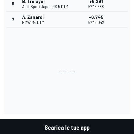
B. Tréluyer
+6.291
6
Audi Sport Japan RS 5 DTM
57'45.588
A. Zanardi
+6.745
7
BMW M4 DTM
57'46.042
Scarica le tue app