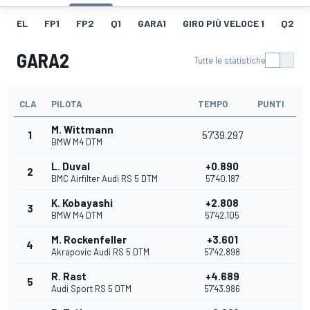
EL
FP1
FP2
Q1
GARA1
GIRO PIÙ VELOCE 1
Q2
GARA2
Tutte le statistiche
CLA
PILOTA
TEMPO
PUNTI
M. Wittmann
1
57'39.297
BMW M4 DTM
L. Duval
+0.890
2
BMC Airfilter Audi RS 5 DTM
57'40.187
K. Kobayashi
+2.808
3
BMW M4 DTM
57'42.105
M. Rockenfeller
+3.601
4
Akrapovic Audi RS 5 DTM
57'42.898
R. Rast
+4.689
5
Audi Sport RS 5 DTM
57'43.986