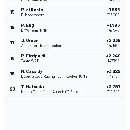
P. di Resta
+1.538
15
R-Motorsport
1'47.090
P. Eng
+1.996
16
BMW Team RMR
1'47.548
J. Green
+2.038
17
Audi Sport Team Rosberg
1'47.590
P. Fittipaldi
+2.240
18
Team WRT
1'47.792
N. Cassidy
+3.629
19
Lexus Gazoo Racing Team KeePer TOM'S
1'49.181
T. Matsuda
+3.797
20
Nismo Team Motul Autech GT Sport
1'49.349