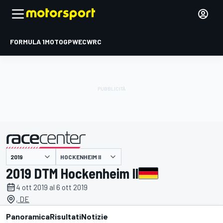
FORMULA 1
MOTOGP
WEC
WRC
HOCKENHEIM II
presentato da
2019 DTM Hockenheim II
4 ott 2019 al 6 ott 2019
, DE
Panoramica
Risultati
Notizie