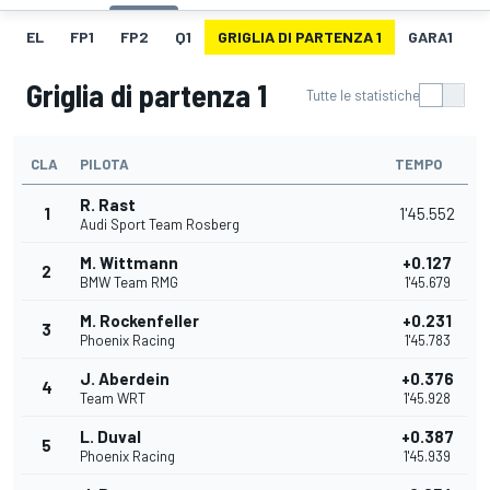
EL
FP1
FP2
Q1
GRIGLIA DI PARTENZA 1
GARA1
G
Griglia di partenza 1
Tutte le statistiche
CLA
PILOTA
TEMPO
R. Rast
1
1'45.552
Audi Sport Team Rosberg
M. Wittmann
+0.127
2
BMW Team RMG
1'45.679
M. Rockenfeller
+0.231
3
Phoenix Racing
1'45.783
J. Aberdein
+0.376
4
Team WRT
1'45.928
L. Duval
+0.387
5
Phoenix Racing
1'45.939