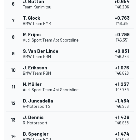
J. Button
+0.654
6
Team Kunimitsu
1'46.206
T. Glock
+0.763
7
BMW Team RMR
1'46.315
R. Frijns
+0.799
8
Audi Sport Team Abt Sportsline
1'46.351
S. Van Der Linde
+0.831
9
BMW Team RBM
1'46.383
J. Eriksson
+1.076
10
BMW Team RBM
1'46.628
N. Müller
+1.237
11
Audi Sport Team Abt Sportsline
1'46.789
D. Juncadella
+1.434
12
R-Motorsport 2
1'46.986
J. Dennis
+1.436
13
R-Motorsport
1'46.988
B. Spengler
+1.474
14
BMW Team RMG
1'47.026