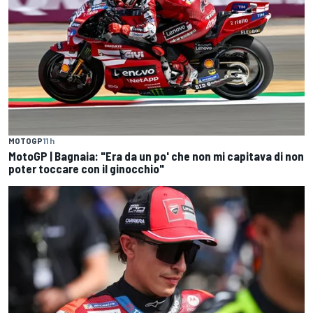
MOTOGP
11 h
MotoGP | Bagnaia: "Era da un po' che non mi capitava di non
poter toccare con il ginocchio"