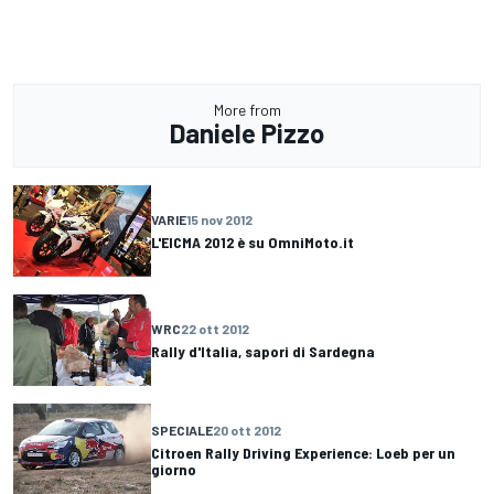
More from
Daniele Pizzo
VARIE
15 nov 2012
L'EICMA 2012 è su OmniMoto.it
WRC
22 ott 2012
Rally d'Italia, sapori di Sardegna
SPECIALE
20 ott 2012
Citroen Rally Driving Experience: Loeb per un
giorno