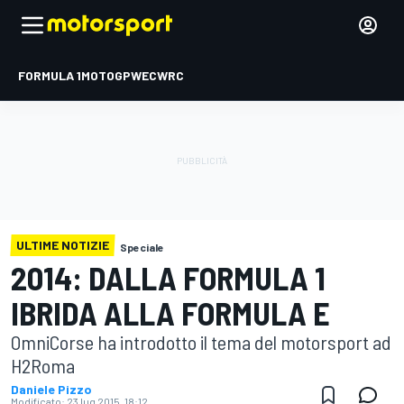
FORMULA 1
MOTOGP
WEC
WRC
ULTIME NOTIZIE
Speciale
2014: DALLA FORMULA 1
IBRIDA ALLA FORMULA E
OmniCorse ha introdotto il tema del motorsport ad
H2Roma
Daniele Pizzo
Modificato:
23 lug 2015, 18:12