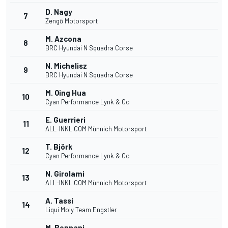
D. Nagy
7
Zengő Motorsport
M. Azcona
8
BRC Hyundai N Squadra Corse
N. Michelisz
9
BRC Hyundai N Squadra Corse
M. Qing Hua
10
Cyan Performance Lynk & Co
E. Guerrieri
11
ALL-INKL.COM Münnich Motorsport
T. Björk
12
Cyan Performance Lynk & Co
N. Girolami
13
ALL-INKL.COM Münnich Motorsport
A. Tassi
14
Liqui Moly Team Engstler
M. Bennani