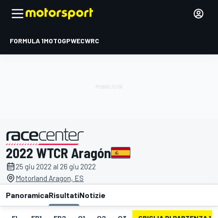
FORMULA 1
MOTOGP
WEC
WRC
2022 WTCR Aragón
presentato da
25 giu 2022 al 26 giu 2022
Motorland Aragon, ES
Panoramica
Risultati
Notizie
EL
FP1
FP2
Q1
Q2
Q3
GRIGLIA DI PARTENZA 1