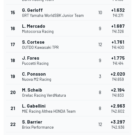
G. Gerloff
+1.632
15
10
GRT Yamaha WorldSBK Junior Team
1'41.271
L. Mercado
+1.687
16
9
Motocorsa Racing
1'41.326
S. Cortese
+1.761
17
12
OUTDO Kawasaki TPR
1'41.400
J. Fores
+1.775
18
9
Puccetti Racing
1'41.414
C. Ponsson
+2.020
19
3
Nuova M2 Racing
1'41.659
M. Scheib
+2.194
20
8
Orelac Racing VerdNatura
1'41.833
L. Gabellini
+2.963
21
8
MIE Racing Althea HONDA Team
1'42.602
S. Barrier
+3.297
22
12
Brixx Performance
1'42.936