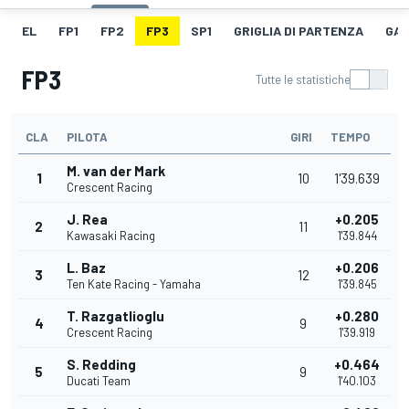
EL
FP1
FP2
FP3
SP1
GRIGLIA DI PARTENZA
GAR
FP3
Tutte le statistiche
CLA
PILOTA
GIRI
TEMPO
M. van der Mark
1
10
1'39.639
Crescent Racing
J. Rea
+0.205
2
11
Kawasaki Racing
1'39.844
L. Baz
+0.206
3
12
Ten Kate Racing - Yamaha
1'39.845
T. Razgatlioglu
+0.280
4
9
Crescent Racing
1'39.919
S. Redding
+0.464
5
9
Ducati Team
1'40.103