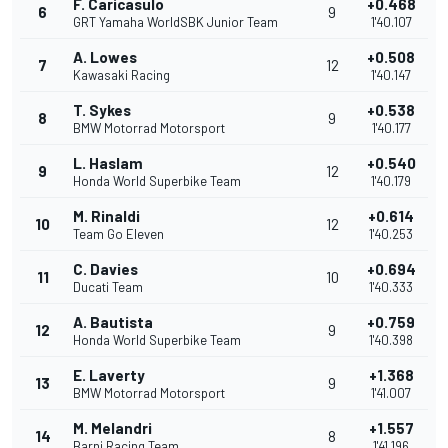
F. Caricasulo
+0.468
6
9
GRT Yamaha WorldSBK Junior Team
1'40.107
A. Lowes
+0.508
7
12
Kawasaki Racing
1'40.147
T. Sykes
+0.538
8
9
BMW Motorrad Motorsport
1'40.177
L. Haslam
+0.540
9
12
Honda World Superbike Team
1'40.179
M. Rinaldi
+0.614
10
12
Team Go Eleven
1'40.253
C. Davies
+0.694
11
10
Ducati Team
1'40.333
A. Bautista
+0.759
12
9
Honda World Superbike Team
1'40.398
E. Laverty
+1.368
13
9
BMW Motorrad Motorsport
1'41.007
M. Melandri
+1.557
14
8
Barni Racing Team
1'41.196