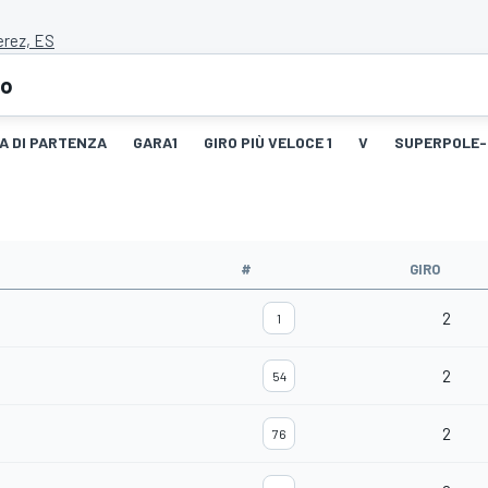
erez, ES
eo
IA DI PARTENZA
GARA1
GIRO PIÙ VELOCE 1
V
SUPERPOLE-
#
GIRO
2
1
2
54
2
76