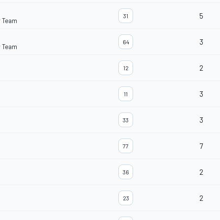
5
31
r Team
3
64
r Team
2
12
3
11
3
33
7
77
2
36
2
23