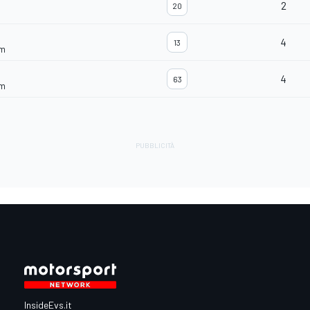
2
20
4
13
am
4
63
am
InsideEvs.it