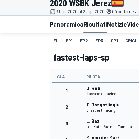
2020 WSBK Jerez
MOTOGP
WEC
|
31 lug 2020 al 2 ago 2020
Circuito de J
Panoramica
Risultati
Notizie
Vid
EL
FP1
FP2
FP3
SP1
GRIGL
fastest-laps-sp
CLA
PILOTA
WRC
J. Rea
1
Kawasaki Racing
T. Razgatlioglu
2
Crescent Racing
L. Baz
3
Ten Kate Racing - Yamaha
M. van der Mark