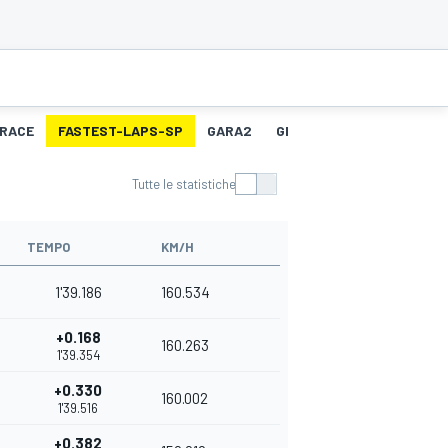
RACE
FASTEST-LAPS-SP
GARA2
GIRO PIÙ VELOCE 2
Tutte le statistiche
TEMPO
KM/H
1'39.186
160.534
+0.168
160.263
1'39.354
+0.330
160.002
1'39.516
+0.382