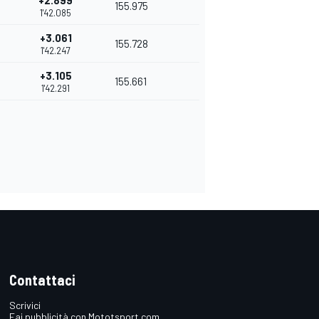
+2.899
155.975
1'42.085
+3.061
155.728
1'42.247
+3.105
155.661
1'42.291
Contattaci
Scrivici
Fai pubblicità con Mototsport.com