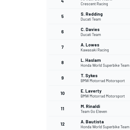
4
Crescent Racing
S. Redding
5
Ducati Team
C. Davies
6
Ducati Team
A. Lowes
7
Kawasaki Racing
L. Haslam
8
Honda World Superbike Team
T. Sykes
9
BMW Motorrad Motorsport
E. Laverty
10
BMW Motorrad Motorsport
M. Rinaldi
11
Team Go Eleven
A. Bautista
MONOPOSTO
12
Honda World Superbike Team