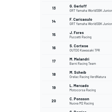
G. Gerloff
13
GRT Yamaha WorldSBK Junio
F. Caricasulo
14
GRT Yamaha WorldSBK Junio
J. Fores
15
Puccetti Racing
S. Cortese
16
OUTDO Kawasaki TPR
M. Melandri
17
Barni Racing Team
M. Scheib
18
Orelac Racing VerdNatura
L. Mercado
19
Motocorsa Racing
C. Ponsson
20
Nuova M2 Racing