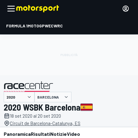
FORMULA 1
MOTOGP
WEC
WRC
BARCELONA
presentato da
2020 WSBK Barcelona
18 set 2020 al 20 set 2020
Circuit de Barcelona-Catalunya, ES
Panoramica
Risultati
Notizie
Video