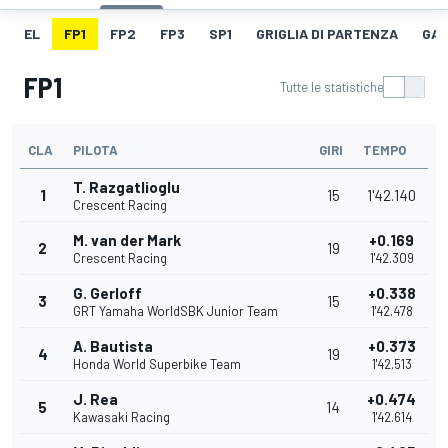
EL
FP1
FP2
FP3
SP1
GRIGLIA DI PARTENZA
GAR
FP1
Tutte le statistiche
CLA
PILOTA
GIRI
TEMPO
T. Razgatlioglu
1
15
1'42.140
Crescent Racing
M. van der Mark
+0.169
2
19
Crescent Racing
1'42.309
G. Gerloff
+0.338
3
15
GRT Yamaha WorldSBK Junior Team
1'42.478
A. Bautista
+0.373
4
19
Honda World Superbike Team
1'42.513
J. Rea
+0.474
5
14
Kawasaki Racing
1'42.614