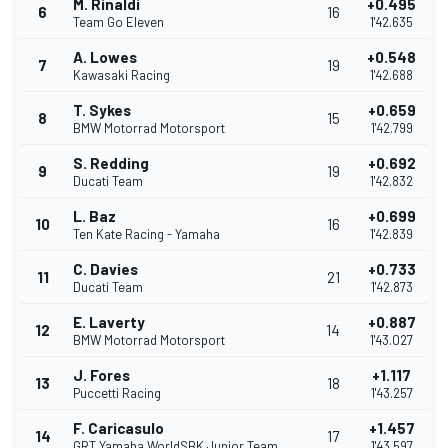
M. Rinaldi
+0.495
6
16
Team Go Eleven
1'42.635
A. Lowes
+0.548
7
19
Kawasaki Racing
1'42.688
T. Sykes
+0.659
8
15
BMW Motorrad Motorsport
1'42.799
S. Redding
+0.692
9
19
Ducati Team
1'42.832
L. Baz
+0.699
10
16
Ten Kate Racing - Yamaha
1'42.839
C. Davies
+0.733
11
21
Ducati Team
1'42.873
E. Laverty
+0.887
12
14
BMW Motorrad Motorsport
1'43.027
J. Fores
+1.117
13
18
Puccetti Racing
1'43.257
F. Caricasulo
+1.457
14
17
GRT Yamaha WorldSBK Junior Team
1'43.597