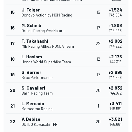
J. Folger
+1.524
15
15
Bonovo Action by MGM Racing
1'43.664
M. Scheib
+1.806
16
17
Orelac Racing VerdNatura
1'43.946
T. Takahashi
+2.082
17
22
MIE Racing Althea HONDA Team
1'44.222
L. Haslam
+2.175
18
12
Honda World Superbike Team
1'44.315
S. Barrier
+2.698
19
17
Brixx Performance
1'44.838
S. Cavalieri
+2.832
20
20
Barni Racing Team
1'44.972
L. Mercado
+3.411
21
1
Motocorsa Racing
1'45.551
V. Debise
+3.521
22
20
OUTDO Kawasaki TPR
1'45.661