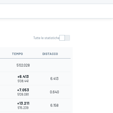
Tutte le statistiche
TEMPO
DISTACCO
5'02.028
+6.413
6.413
5'08.441
+7.053
0.640
5'09.081
+13.211
6.158
5'15.239