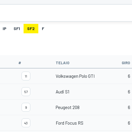
IP
SF1
SF2
F
#
TELAIO
GIRO
Volkswagen Polo GTI
6
11
Audi S1
6
57
Peugeot 208
6
9
Ford Focus RS
6
43