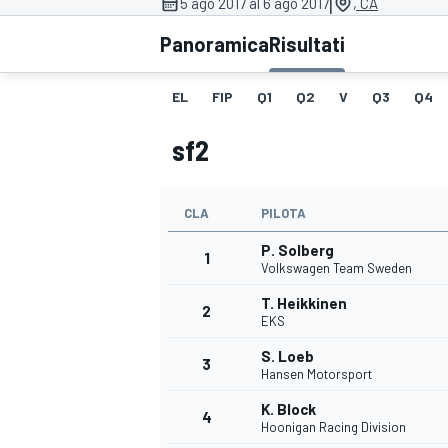
|
5 ago 2017 al 6 ago 2017
, CA
MOTOGP
WEC
Panoramica
Risultati
EL
FIP
Q1
Q2
V
Q3
Q4
sf2
CLA
PILOTA
P. Solberg
WRC
1
Volkswagen Team Sweden
T. Heikkinen
2
EKS
S. Loeb
3
Hansen Motorsport
K. Block
4
Hoonigan Racing Division