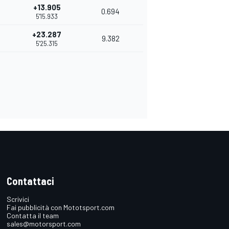
+13.905
0.694
5'15.933
+23.287
9.382
5'25.315
Contattaci
Scrivici
Fai pubblicità con Mototsport.com
Contatta il team
sales@motorsport.com