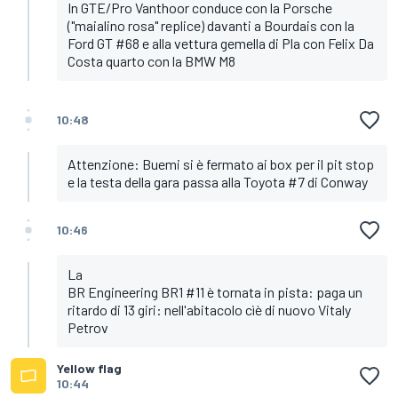
In GTE/Pro Vanthoor conduce con la Porsche
("maialino rosa" replice) davanti a Bourdais con la
Ford GT #68 e alla vettura gemella di Pla con Felix Da
Costa quarto con la BMW M8
10:48
Attenzione: Buemi si è fermato ai box per il pit stop
e la testa della gara passa alla Toyota #7 di Conway
10:46
La
BR Engineering BR1 #11 è tornata in pista: paga un
ritardo di 13 giri: nell'abitacolo cìè di nuovo Vitaly
Petrov
Yellow flag
10:44