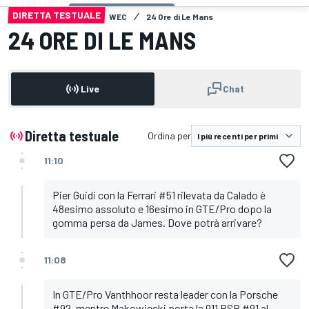
DIRETTA TESTUALE
WEC
24 Ore di Le Mans
24 ORE DI LE MANS
Live
Chat
Diretta testuale
Ordina per
11:10
Pier Guidi con la Ferrari #51 rilevata da Calado è
48esimo assoluto e 16esimo in GTE/Pro dopo la
gomma persa da James. Dove potrà arrivare?
11:08
In GTE/Pro Vanthhoor resta leader con la Porsche
#92, mentre Makowiecki porta la 911 RSR #91 al