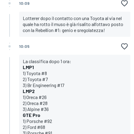
10:09
Lotterer dopo il contatto con una Toyota al via nel
quale ha rotto il muso è già risalito all'ottavo posto
con la Rebellion #1: genio e sregolatezza!
10:05
La classifica dopo 1 ora:
LMP1
1) Toyota #8
2) Toyota #7
3) Br Engineering #17
LMP2
1) Oreca #26
2) Oreca #28
3) Alpine #36
GTE Pro
1) Porsche #92
2) Ford #68
3) Porsche #91