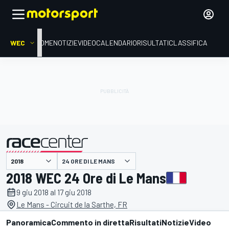
WEC
HOME
NOTIZIE
VIDEO
CALENDARIO
RISULTATI
CLASSIFICA
presentato da
24 ORE DI LE MANS
2018 WEC 24 Ore di Le Mans
9 giu 2018 al 17 giu 2018
Le Mans - Circuit de la Sarthe, FR
Panoramica
Commento in diretta
Risultati
Notizie
Video