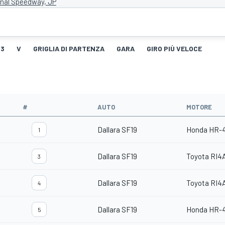
ional Speedway, JP
P3
V
GRIGLIA DI PARTENZA
GARA
GIRO PIÙ VELOCE
#
AUTO
MOTORE
Dallara SF19
Honda HR-
1
Dallara SF19
Toyota RI4
3
Dallara SF19
Toyota RI4
4
Dallara SF19
Honda HR-
5