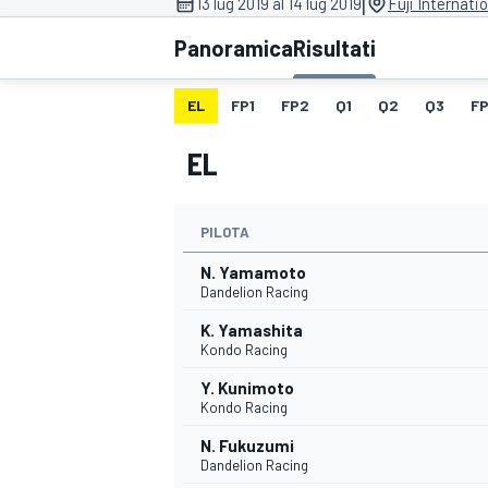
|
13 lug 2019 al 14 lug 2019
Fuji Internat
MOTOGP
WEC
Panoramica
Risultati
EL
FP1
FP2
Q1
Q2
Q3
F
EL
PILOTA
N. Yamamoto
WRC
Dandelion Racing
K. Yamashita
Kondo Racing
Y. Kunimoto
Kondo Racing
N. Fukuzumi
Dandelion Racing