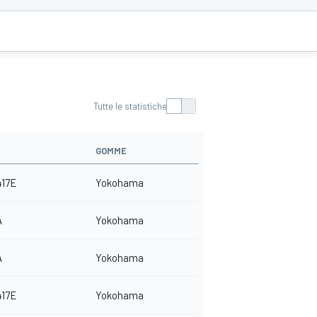
Tutte le statistiche
GOMME
417E
Yokohama
A
Yokohama
A
Yokohama
417E
Yokohama