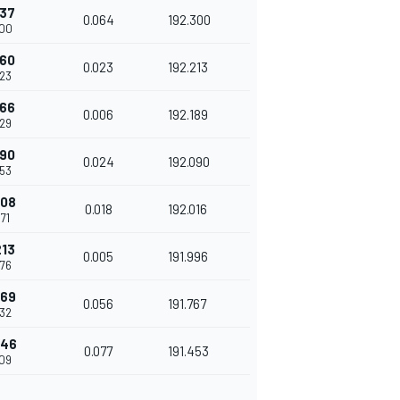
137
0.064
192.300
800
160
0.023
192.213
823
166
0.006
192.189
829
190
0.024
192.090
853
208
0.018
192.016
71
213
0.005
191.996
876
269
0.056
191.767
932
346
0.077
191.453
009