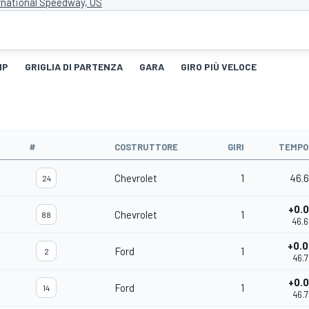
rnational Speedway, US
IP
GRIGLIA DI PARTENZA
GARA
GIRO PIÙ VELOCE
#
COSTRUTTORE
GIRI
TEMPO
Chevrolet
1
46.
24
+0.
Chevrolet
1
88
46.
+0.
Ford
1
2
46.
+0.
Ford
1
14
46.