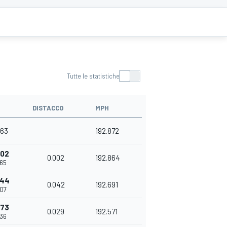
Tutte le statistiche
DISTACCO
MPH
663
192.872
002
0.002
192.864
665
044
0.042
192.691
707
073
0.029
192.571
736