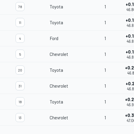
+0.
Toyota
1
78
46.
+0.
Toyota
1
11
46.
+0.
Ford
1
4
46.
+0.
Chevrolet
1
5
46.
+0.
Toyota
1
20
46.8
+0.
Chevrolet
1
31
46.
+0.
Toyota
1
18
46.
+0.
Chevrolet
1
13
47.