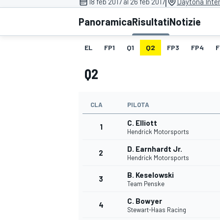
|
18 feb 2017 al 26 feb 2017
Daytona Inte
MOTOGP
WEC
Panoramica
Risultati
Notizie
EL
FP1
Q1
Q2
FP3
FP4
F
Q2
CLA
PILOTA
C. Elliott
WRC
1
Hendrick Motorsports
D. Earnhardt Jr.
2
Hendrick Motorsports
B. Keselowski
3
Team Penske
C. Bowyer
4
Stewart-Haas Racing