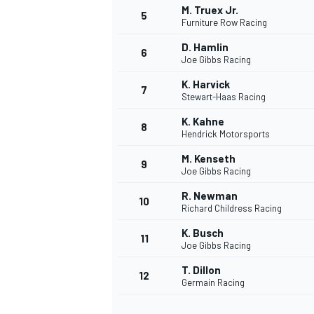
M. Truex Jr.
5
Furniture Row Racing
D. Hamlin
6
Joe Gibbs Racing
K. Harvick
7
Stewart-Haas Racing
K. Kahne
8
Hendrick Motorsports
M. Kenseth
9
Joe Gibbs Racing
R. Newman
10
Richard Childress Racing
K. Busch
11
Joe Gibbs Racing
T. Dillon
12
Germain Racing
MONOPOSTO