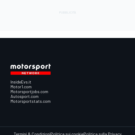
InsideEvs.it
Motor1.com
Motorsportjobs.com
Autosport.com
Motorsportstats.com
Termini & Condizioni
Politica sui cookie
Politica sulla Privacy