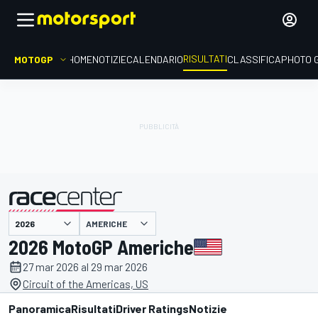
RISULTATI
MOTOGP
HOME
NOTIZIE
CALENDARIO
CLASSIFICA
PHOTO 
AMERICHE
presentato da
2026 MotoGP Americhe
27 mar 2026 al 29 mar 2026
Circuit of the Americas, US
Panoramica
Risultati
Driver Ratings
Notizie