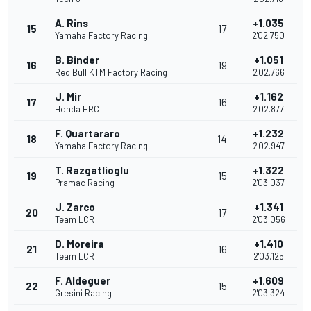
A. Rins
+1.035
15
17
Yamaha Factory Racing
2'02.750
B. Binder
+1.051
16
19
Red Bull KTM Factory Racing
2'02.766
J. Mir
+1.162
17
16
Honda HRC
2'02.877
F. Quartararo
+1.232
18
14
Yamaha Factory Racing
2'02.947
T. Razgatlioglu
+1.322
19
15
Pramac Racing
2'03.037
J. Zarco
+1.341
20
17
Team LCR
2'03.056
D. Moreira
+1.410
21
16
Team LCR
2'03.125
F. Aldeguer
+1.609
22
15
Gresini Racing
2'03.324