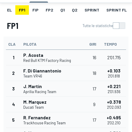
EL
FP1
FIP
FP2
Q1
Q2
SPRINT
SPRINT FL
FP1
Tutte le statistiche
CLA
PILOTA
GIRI
TEMPO
P. Acosta
1
16
2'01.715
Red Bull KTM Factory Racing
F. Di Giannantonio
+0.103
2
18
Team VR46
2'01.818
J. Martin
+0.221
3
17
Aprilia Racing Team
2'01.936
M. Marquez
+0.378
4
9
Ducati Team
2'02.093
R. Fernandez
+0.495
5
17
Trackhouse Racing Team
2'02.210