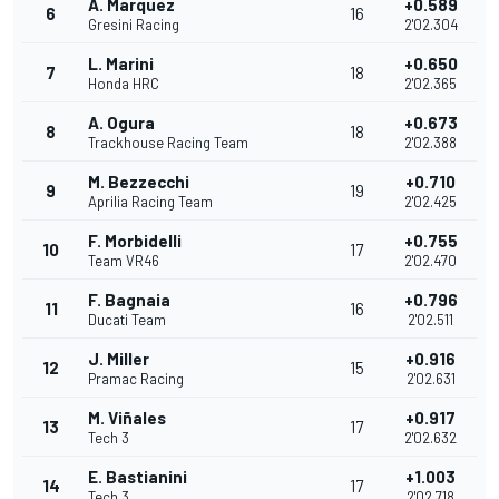
A. Marquez
+0.589
6
16
Gresini Racing
2'02.304
L. Marini
+0.650
7
18
Honda HRC
2'02.365
A. Ogura
+0.673
8
18
Trackhouse Racing Team
2'02.388
M. Bezzecchi
+0.710
9
19
Aprilia Racing Team
2'02.425
F. Morbidelli
+0.755
10
17
Team VR46
2'02.470
F. Bagnaia
+0.796
11
16
Ducati Team
2'02.511
J. Miller
+0.916
12
15
Pramac Racing
2'02.631
M. Viñales
+0.917
13
17
Tech 3
2'02.632
E. Bastianini
+1.003
14
17
Tech 3
2'02.718