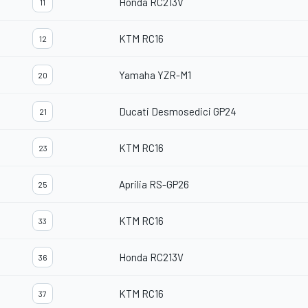
Honda RC213V
11
KTM RC16
12
Yamaha YZR-M1
20
Ducati Desmosedici GP24
21
KTM RC16
23
Aprilia RS-GP26
25
KTM RC16
33
Honda RC213V
36
KTM RC16
37