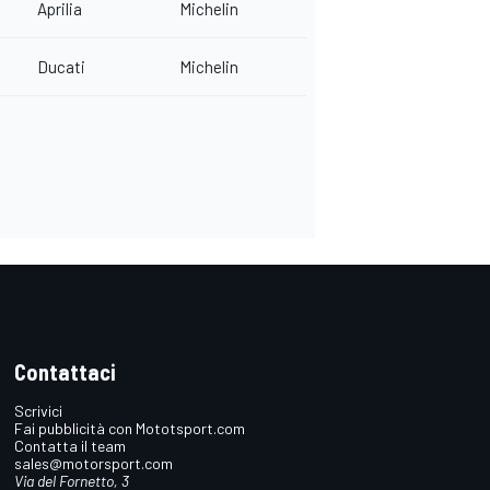
Aprilia
Michelin
Ducati
Michelin
Contattaci
Scrivici
Fai pubblicità con Mototsport.com
Contatta il team
sales@motorsport.com
Via del Fornetto, 3