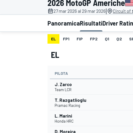
2026 MotoGP Americhe
MOTOGP
WEC
|
27 mar 2026 al 29 mar 2026
Circuit of
Panoramica
Risultati
Driver Rati
EL
FP1
FIP
FP2
Q1
Q2
S
EL
PILOTA
WRC
J. Zarco
Team LCR
T. Razgatlioglu
Pramac Racing
L. Marini
Honda HRC
D. Moreira