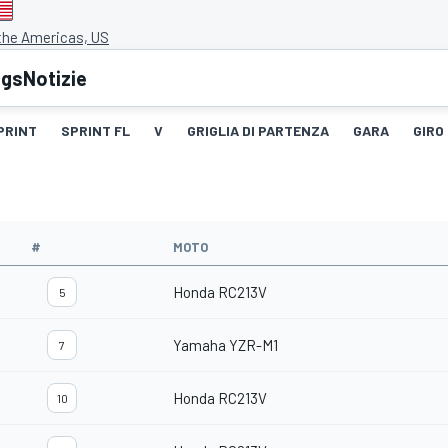
 the Americas, US
ngs
Notizie
PRINT
SPRINT FL
V
GRIGLIA DI PARTENZA
GARA
GIRO
#
MOTO
Honda RC213V
5
Yamaha YZR-M1
7
Honda RC213V
10