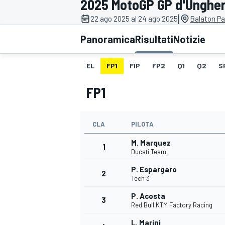
2025 MotoGP GP d'Ungher
MOTOGP
WEC
|
22 ago 2025 al 24 ago 2025
Balaton Pa
Panoramica
Risultati
Notizie
EL
FP1
FIP
FP2
Q1
Q2
S
FP1
CLA
PILOTA
WRC
M. Marquez
1
Ducati Team
P. Espargaro
2
Tech 3
P. Acosta
3
Red Bull KTM Factory Racing
L. Marini