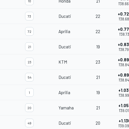
Honda
21
10
1'38.6
+0.7
Ducati
22
73
1'38.6
+0.7
Aprilia
22
72
1'38.73
+0.8
Ducati
19
21
1'38.7
+0.8
KTM
23
23
1'38.8
+0.8
Ducati
21
54
1'38.8
+1.03
Aprilia
19
1
1'38.9
+1.05
Yamaha
21
20
1'39.0
+1.13
Ducati
20
49
1'39.0