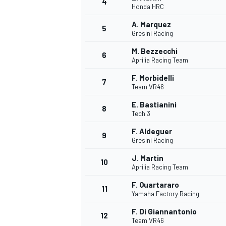
4
Honda HRC
A. Marquez
5
Gresini Racing
M. Bezzecchi
6
Aprilia Racing Team
F. Morbidelli
7
Team VR46
E. Bastianini
8
Tech 3
F. Aldeguer
9
Gresini Racing
J. Martin
10
Aprilia Racing Team
F. Quartararo
11
Yamaha Factory Racing
F. Di Giannantonio
MONOPOSTO
12
Team VR46