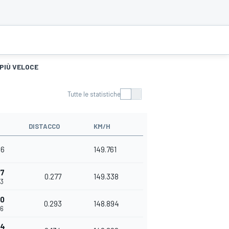
 PIÙ VELOCE
Tutte le statistiche
DISTACCO
KM/H
56
149.761
77
0.277
149.338
33
70
0.293
148.894
26
04