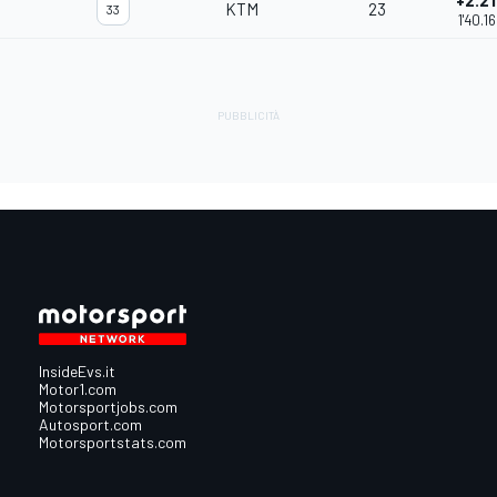
+2.21
KTM
23
33
1'40.1
InsideEvs.it
Motor1.com
Motorsportjobs.com
Autosport.com
Motorsportstats.com