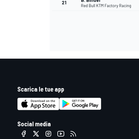
B. Binder
21
Red Bull KTM Factory Racing
Scarica le tue app
ENDURANCE/GT
Social media