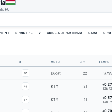
ia
rk, HU
PRINT
SPRINT FL
V
GRIGLIA DI PARTENZA
GARA
GIRO
#
MOTO
GIRI
TEMPO
Ducati
22
1'37.9
93
+0.2
KTM
21
44
1'38.2
+0.5
KTM
21
37
1'38.5
+0.7