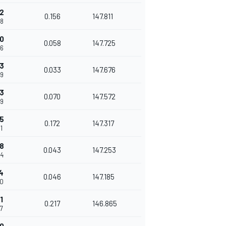
2
0.156
147.811
48
0
0.058
147.725
06
3
0.033
147.676
39
53
0.070
147.572
09
5
0.172
147.317
1
8
0.043
147.253
24
4
0.046
147.185
70
1
0.217
146.865
87