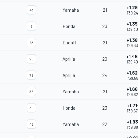
+1.29
Yamaha
21
43
1'39.2
+1.35
Honda
23
5
1'39.3
+1.38
Ducati
21
63
1'39.3
+1.4
Aprilia
20
25
1'39.4
+1.62
Aprilia
24
79
1'39.58
+1.66
Yamaha
21
88
1'39.6
+1.71
Honda
23
36
1'39.6
+1.93
Yamaha
22
42
1'39.8