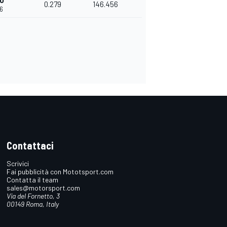
0
0.279
146.456
66
Contattaci
Scrivici
Fai pubblicità con Mototsport.com
Contatta il team
sales@motorsport.com
Via del Fornetto, 3
00149 Roma, Italy