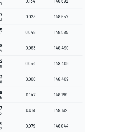
0.134
148.692
60
27
0.023
148.657
83
75
0.048
148.585
1
38
0.063
148.490
94
92
0.054
148.409
48
92
0.000
148.409
48
9
0.147
148.189
95
7
0.018
148.162
13
6
0.079
148.044
92