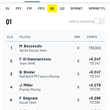
EL
FP1
FIP
FP2
Q1
Q2
SPRINT
SPRINT FL
Q1
Tutte le statistiche
CLA
PILOTA
GIRI
TEMPO
M. Bezzecchi
1
8
1'36.800
Aprilia Racing Team
F. Di Giannantonio
+0.247
2
8
Team VR46
1'37.047
B. Binder
+0.247
3
8
Red Bull KTM Factory Racing
1'37.047
J. Miller
+0.279
4
8
Pramac Racing
1'37.079
F. Bagnaia
+0.296
5
8
Ducati Team
1'37.096