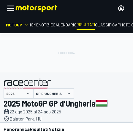
RISULTATI
MOTOGP
HOME
NOTIZIE
CALENDARIO
CLASSIFICA
PHOTO 
GP D'UNGHERIA
presentato da
2025 MotoGP GP d'Ungheria
22 ago 2025 al 24 ago 2025
Balaton Park, HU
Panoramica
Risultati
Notizie