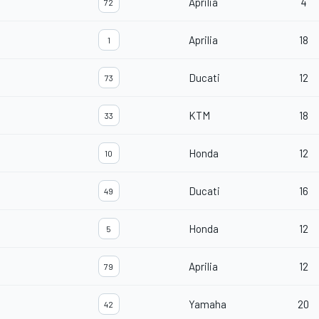
Aprilia
4
72
Aprilia
18
1
Ducati
12
73
KTM
18
33
Honda
12
10
Ducati
16
49
Honda
12
5
Aprilia
12
79
Yamaha
20
42