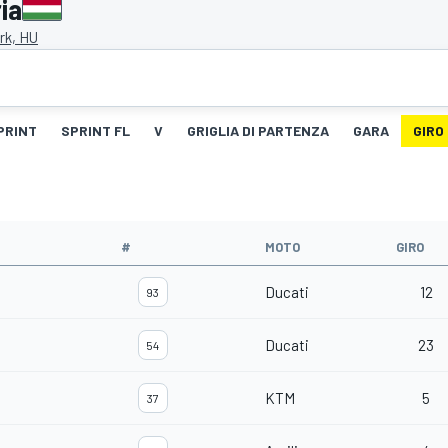
ia
rk, HU
PRINT
SPRINT FL
V
GRIGLIA DI PARTENZA
GARA
GIRO
#
MOTO
GIRO
Ducati
12
93
Ducati
23
54
KTM
5
37