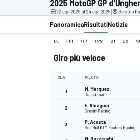
2025 MotoGP GP d'Ungher
MOTOGP
WEC
|
22 ago 2025 al 24 ago 2025
Balaton Pa
Panoramica
Risultati
Notizie
EL
FP1
FIP
FP2
Q1
Q2
S
Giro più veloce
CLA
PILOTA
WRC
M. Marquez
1
Ducati Team
F. Aldeguer
2
Gresini Racing
P. Acosta
3
Red Bull KTM Factory Racing
M. Bezzecchi