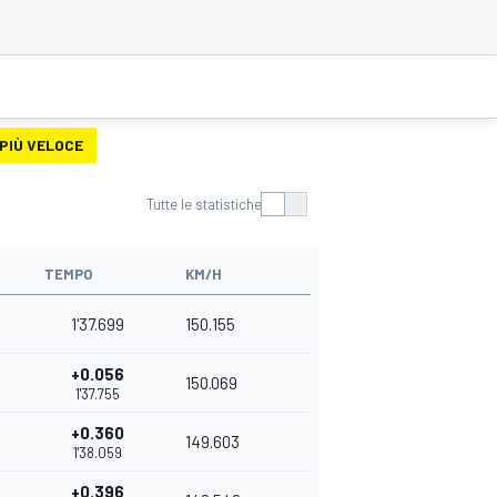
 PIÙ VELOCE
Tutte le statistiche
TEMPO
KM/H
1'37.699
150.155
+0.056
150.069
1'37.755
+0.360
149.603
1'38.059
+0.396