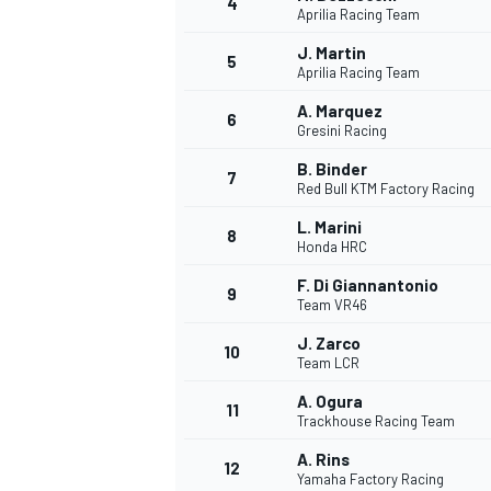
4
Aprilia Racing Team
J. Martin
5
Aprilia Racing Team
A. Marquez
6
Gresini Racing
B. Binder
7
Red Bull KTM Factory Racing
L. Marini
8
Honda HRC
F. Di Giannantonio
9
Team VR46
J. Zarco
10
Team LCR
A. Ogura
11
Trackhouse Racing Team
A. Rins
MONOPOSTO
12
Yamaha Factory Racing