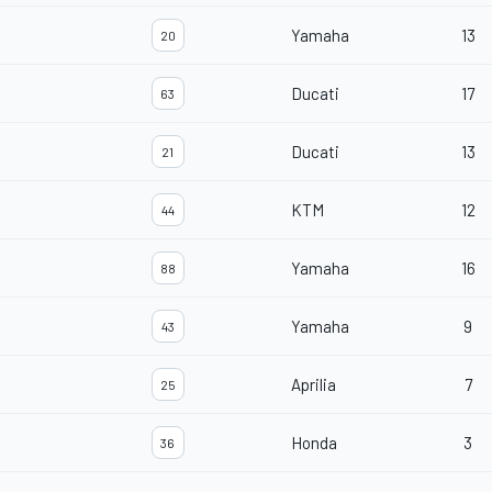
Yamaha
13
20
Ducati
17
63
Ducati
13
21
KTM
12
44
Yamaha
16
88
Yamaha
9
43
Aprilia
7
25
Honda
3
36