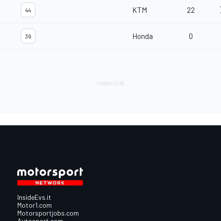
KTM
22
44
Honda
0
36
InsideEvs.it
Motor1.com
Motorsportjobs.com
Autosport.com