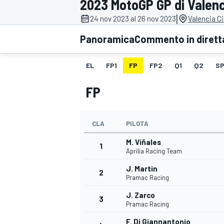
2023 MotoGP GP di Valenc
MOTOGP
WEC
|
24 nov 2023 al 26 nov 2023
Valencia C
Panoramica
Commento in dirett
EL
FP1
FP
FP2
Q1
Q2
SP
FP
CLA
PILOTA
WRC
M. Viñales
1
Aprilia Racing Team
J. Martin
2
Pramac Racing
J. Zarco
3
Pramac Racing
F. Di Giannantonio