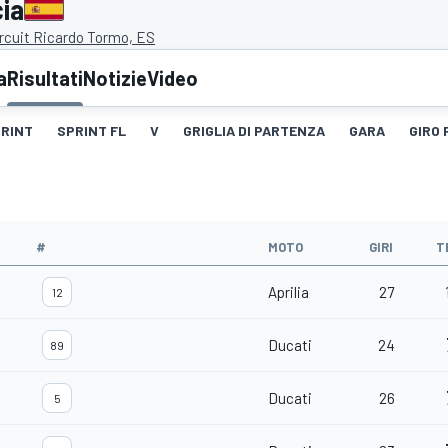
ia
ircuit Ricardo Tormo, ES
a
Risultati
Notizie
Video
RINT
SPRINT FL
V
GRIGLIA DI PARTENZA
GARA
GIRO 
#
MOTO
GIRI
T
Aprilia
27
12
Ducati
24
89
Ducati
26
5