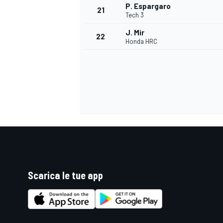
P. Espargaro
21
Tech 3
J. Mir
22
Honda HRC
Scarica le tue app
ENDURANCE/GT