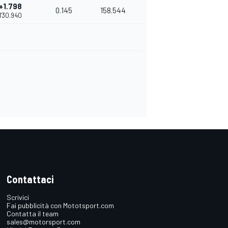
+1.798
0.145
158.544
1'30.940
Contattaci
Scrivici
Fai pubblicità con Mototsport.com
Contatta il team
sales@motorsport.com