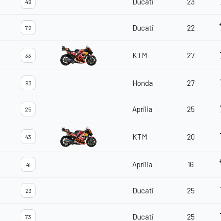
Ducati
23
49
Ducati
22
72
KTM
27
33
Honda
27
93
Aprilia
25
25
KTM
20
43
Aprilia
16
41
Ducati
25
23
Ducati
25
73