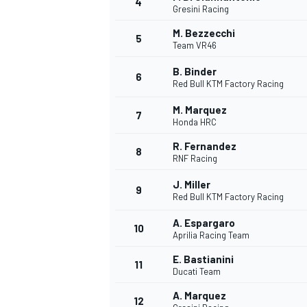
4
Gresini Racing
M. Bezzecchi
5
Team VR46
B. Binder
6
Red Bull KTM Factory Racing
M. Marquez
7
Honda HRC
R. Fernandez
8
RNF Racing
J. Miller
9
Red Bull KTM Factory Racing
A. Espargaro
10
Aprilia Racing Team
E. Bastianini
11
Ducati Team
MONOPOSTO
A. Marquez
12