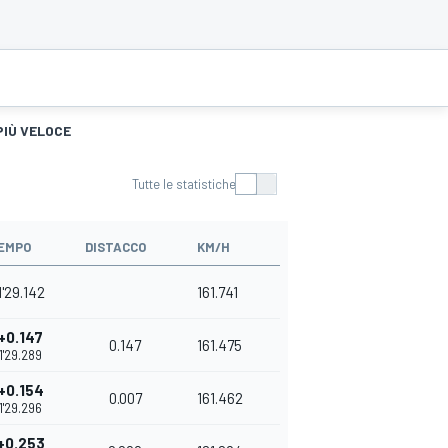
PIÙ VELOCE
Tutte le statistiche
EMPO
DISTACCO
KM/H
1'29.142
161.741
+0.147
0.147
161.475
1'29.289
+0.154
0.007
161.462
1'29.296
+0.253