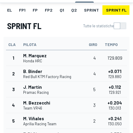
EL
FP1
FP
FP2
Q1
Q2
SPRINT
SPRINT FL
SPRINT FL
Tutte le statistiche
CLA
PILOTA
GIRO
TEMPO
M. Marquez
1
4
1'29.809
Honda HRC
B. Binder
+0.071
2
4
Red Bull KTM Factory Racing
1'29.880
J. Martin
+0.112
3
5
Pramac Racing
1'29.921
M. Bezzecchi
+0.204
4
3
Team VR46
1'30.013
M. Viñales
+0.241
5
2
Aprilia Racing Team
1'30.050