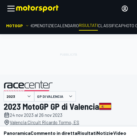
RISULTATI
MOTOGP
HOME
NOTIZIE
CALENDARIO
CLASSIFICA
PHOTO 
GP DI VALENCIA
presentato da
2023 MotoGP GP di Valencia
24 nov 2023 al 26 nov 2023
Valencia Circuit Ricardo Tormo, ES
Panoramica
Commento in diretta
Risultati
Notizie
Video