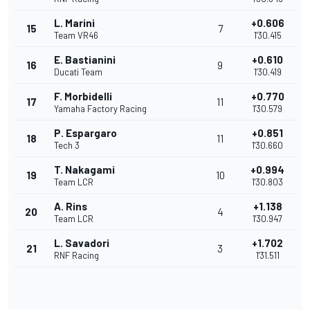
L. Marini
+0.606
15
7
Team VR46
1'30.415
E. Bastianini
+0.610
16
9
Ducati Team
1'30.419
F. Morbidelli
+0.770
17
11
Yamaha Factory Racing
1'30.579
P. Espargaro
+0.851
18
11
Tech 3
1'30.660
T. Nakagami
+0.994
19
10
Team LCR
1'30.803
A. Rins
+1.138
20
4
Team LCR
1'30.947
L. Savadori
+1.702
21
3
RNF Racing
1'31.511