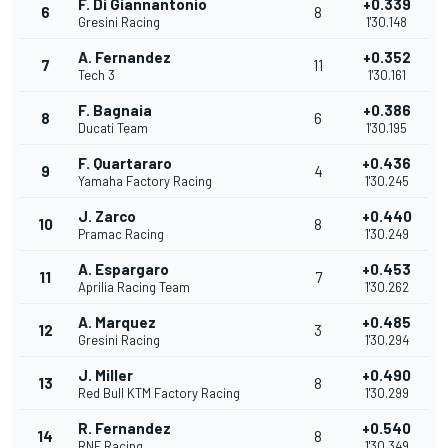
F. Di Giannantonio
+0.339
6
8
Gresini Racing
1'30.148
A. Fernandez
+0.352
7
11
Tech 3
1'30.161
F. Bagnaia
+0.386
8
6
Ducati Team
1'30.195
F. Quartararo
+0.436
9
4
Yamaha Factory Racing
1'30.245
J. Zarco
+0.440
10
8
Pramac Racing
1'30.249
A. Espargaro
+0.453
11
7
Aprilia Racing Team
1'30.262
A. Marquez
+0.485
12
3
Gresini Racing
1'30.294
J. Miller
+0.490
13
8
Red Bull KTM Factory Racing
1'30.299
R. Fernandez
+0.540
14
8
RNF Racing
1'30.349