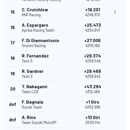
C. Crutchlow
+19.201
15
1
RNF Racing
42'48.375
A. Espargaro
+25.473
16
Aprilia Racing Team
42'54.647
F. Di Giannantonio
+27.006
17
Gresini Racing
42'56.180
R. Fernandez
+29.374
18
Tech 3
42'58.548
R. Gardner
+29.469
19
Tech 3
42'58.643
T. Nakagami
+43.294
20
Team LCR
43'12.468
F. Bagnaia
+1 Giro
dnf
Ducati Team
40'52.986
A. Rins
+10 Giri
dnf
Team Suzuki MotoGP
25'09.144