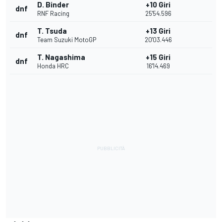
D. Binder
+10 Giri
dnf
RNF Racing
25'54.596
T. Tsuda
+13 Giri
dnf
Team Suzuki MotoGP
20'03.446
T. Nagashima
+15 Giri
dnf
Honda HRC
16'14.469