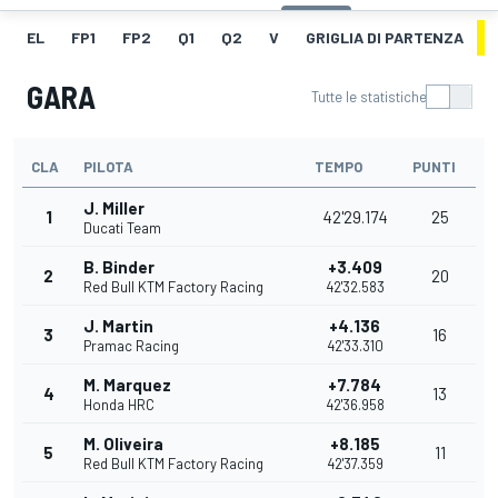
EL
FP1
FP2
Q1
Q2
V
GRIGLIA DI PARTENZA
GARA
Tutte le statistiche
CLA
PILOTA
TEMPO
PUNTI
J. Miller
1
42'29.174
25
Ducati Team
B. Binder
+3.409
2
20
Red Bull KTM Factory Racing
42'32.583
J. Martin
+4.136
3
16
Pramac Racing
42'33.310
M. Marquez
+7.784
4
13
Honda HRC
42'36.958
M. Oliveira
+8.185
5
11
Red Bull KTM Factory Racing
42'37.359