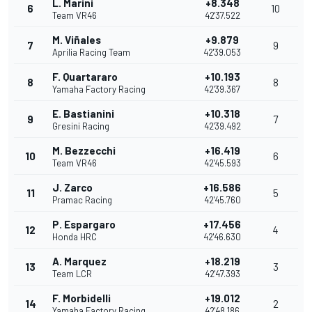
L. Marini
+8.348
6
10
Team VR46
42'37.522
M. Viñales
+9.879
7
9
Aprilia Racing Team
42'39.053
F. Quartararo
+10.193
8
8
Yamaha Factory Racing
42'39.367
E. Bastianini
+10.318
9
7
Gresini Racing
42'39.492
M. Bezzecchi
+16.419
10
6
Team VR46
42'45.593
J. Zarco
+16.586
11
5
Pramac Racing
42'45.760
P. Espargaro
+17.456
12
4
Honda HRC
42'46.630
A. Marquez
+18.219
13
3
Team LCR
42'47.393
F. Morbidelli
+19.012
14
2
Yamaha Factory Racing
42'48.186