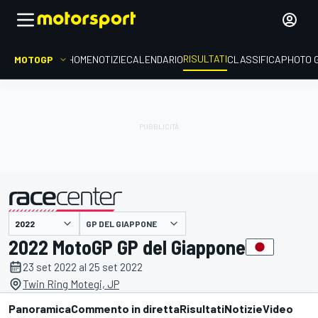
RISULTATI
MOTOGP
HOME
NOTIZIE
CALENDARIO
CLASSIFICA
PHOTO 
GP DEL GIAPPONE
presentato da
2022 MotoGP GP del Giappone
23 set 2022 al 25 set 2022
Twin Ring Motegi, JP
Panoramica
Commento in diretta
Risultati
Notizie
Video